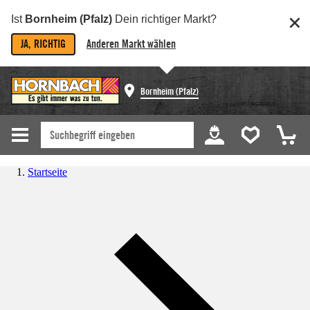
Ist
Bornheim (Pfalz)
Dein richtiger Markt?
JA, RICHTIG
Anderen Markt wählen
Bornheim (Pfalz)
Startseite