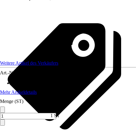
Weitere Artikel des Verkäufers
Art.-Nr.
12733328
Max. Belastbarkeit
:
600 kg
Mehr Artikeldetails
Menge (ST)
1 ST