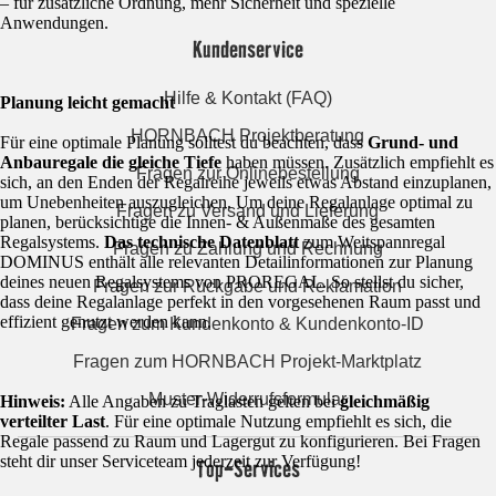
– für zusätzliche Ordnung, mehr Sicherheit und spezielle
Anwendungen.
Kundenservice
Hilfe & Kontakt (FAQ)
Planung leicht gemacht
HORNBACH Projektberatung
Für eine optimale Planung solltest du beachten, dass
Grund- und
Anbauregale die gleiche Tiefe
haben müssen. Zusätzlich empfiehlt es
Fragen zur Onlinebestellung
sich, an den Enden der Regalreihe jeweils etwas Abstand einzuplanen,
um Unebenheiten auszugleichen. Um deine Regalanlage optimal zu
Fragen zu Versand und Lieferung
planen, berücksichtige die Innen- & Außenmaße des gesamten
Regalsystems.
Das technische Datenblatt
zum Weitspannregal
Fragen zu Zahlung und Rechnung
DOMINUS enthält alle relevanten Detailinformationen zur Planung
deines neuen Regalsystems von PROREGAL. So stellst du sicher,
Fragen zur Rückgabe und Reklamation
dass deine Regalanlage perfekt in den vorgesehenen Raum passt und
effizient genutzt werden kann.
Fragen zum Kundenkonto & Kundenkonto-ID
Fragen zum HORNBACH Projekt-Marktplatz
Muster-Widerrufsformular
Hinweis:
Alle Angaben zu Traglasten gelten bei
gleichmäßig
verteilter Last
. Für eine optimale Nutzung empfiehlt es sich, die
Regale passend zu Raum und Lagergut zu konfigurieren. Bei Fragen
steht dir unser Serviceteam jederzeit zur Verfügung!
Top-Services