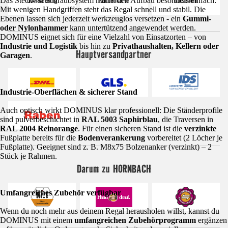
Das Steck- & Schraubsystem macht den Aufbau besonders einfach:
Mit wenigen Handgriffen steht das Regal schnell und stabil. Die
Ebenen lassen sich jederzeit werkzeuglos versetzen - ein
Gummi-
oder Nylonhammer
kann untertützend angewendet werden.
DOMINUS eignet sich für eine Vielzahl von Einsatzorten – von
Industrie und Logistik
bis hin zu
Privathaushalten, Kellern oder
Hauptversandpartner
Garagen
.
Industrie-Oberflächen & sicherer Stand
Auch optisch wirkt DOMINUS klar professionell: Die Ständerprofile
sind pulverbeschichtet in
RAL 5003 Saphirblau
, die Traversen in
RAL 2004 Reinorange
. Für einen sicheren Stand ist die
verzinkte
Fußplatte bereits für die
Bodenverankerung
vorbereitet (2 Löcher je
Fußplatte). Geeignet sind z. B. M8x75 Bolzenanker (verzinkt) – 2
Stück je Rahmen.
Darum zu HORNBACH
Umfangreiches Zubehör verfügbar
Wenn du noch mehr aus deinem Regal herausholen willst, kannst du
DOMINUS mit einem
umfangreichen Zubehörprogramm
ergänzen