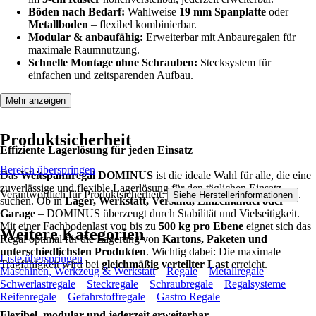
Böden nach Bedarf:
Wahlweise
19 mm Spanplatte
oder
Metallboden
– flexibel kombinierbar.
Modular & anbaufähig:
Erweiterbar mit Anbauregalen für
maximale Raumnutzung.
Schnelle Montage ohne Schrauben:
Stecksystem für
einfachen und zeitsparenden Aufbau.
Mehr anzeigen
Produktsicherheit
Effiziente Lagerlösung für jeden Einsatz
Bereich überspringen
Das
Weitspannregal DOMINUS
ist die ideale Wahl für alle, die eine
zuverlässige und flexible Lagerlösung für den täglichen Einsatz
Verantwortlich für Produktsicherheit:
.
Siehe Herstellerinformationen
suchen. Ob in
Lager, Werkstatt, Versand, Einzelhandel oder
Garage
– DOMINUS überzeugt durch Stabilität und Vielseitigkeit.
Mit einer Fachbodenlast von bis zu
500 kg pro Ebene
eignet sich das
Weitere Kategorien
Regal optimal für die Lagerung von
Kartons, Paketen und
unterschiedlichsten Produkten
. Wichtig dabei: Die maximale
Liste überspringen
Tragfähigkeit wird bei
gleichmäßig verteilter Last
erreicht.
Maschinen, Werkzeug & Werkstatt
Regale
Metallregale
Schwerlastregale
Steckregale
Schraubregale
Regalsysteme
Reifenregale
Gefahrstoffregale
Gastro Regale
Flexibel, modular und jederzeit erweiterbar