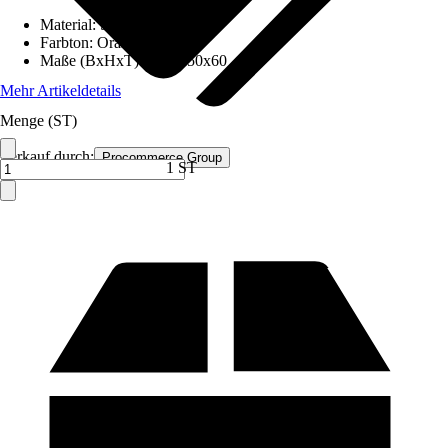
Material
:
Stahl
Farbton
:
Orange
Maße (BxHxT)
:
195x250x60
Mehr Artikeldetails
Menge (ST)
Verkauf durch:
Procommerce Group
1 ST