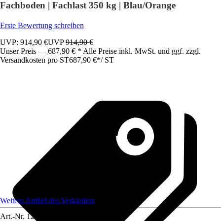
Fachboden | Fachlast 350 kg | Blau/Orange
Erste Bewertung schreiben
UVP: 914,90 €
UVP
914,90 €
Unser Preis — 687,90 € * Alle Preise inkl. MwSt. und ggf. zzgl.
Versandkosten pro ST
687,90 €
*
/
ST
Weitere Artikel des Verkäufers
Art.-Nr.
12801526