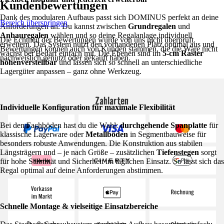
Kundenbewertungen
Dank des modularen Aufbaus passt sich DOMINUS perfekt an deine
Bereich überspringen
Anforderungen an. Du kannst zwischen
Grundregalen
und
Anbauregalen
wählen und so deine Regalanlage individuell
Die Echtheit der Bewertungen wurde von uns nicht überprüft.
erweitern. Das System nutzt den vorhandenen Platz optimal aus und
Bewertungen können auch von Kunden stammen, die die Ware nicht
wächst bei Bedarf einfach mit. Die Ebenen sind im
5-cm Raster
nachweislich genutzt oder gekauft haben.
höhenverstellbar
und lassen sich so schnell an unterschiedliche
Lagergüter anpassen – ganz ohne Werkzeug.
Zahlarten
Individuelle Konfiguration für maximale Flexibilität
Bei den Fachböden hast du die Wahl:
durchgehende Spanplatte
für
klassische Lagerware oder
Metallböden
in Segmentbauweise für
besonders robuste Anwendungen. Die Konstruktion aus stabilen
Längsträgern und – je nach Größe – zusätzlichen
Tiefenstegen
sorgt
für hohe Stabilität und Sicherheit im täglichen Einsatz. So lässt sich das
Regal optimal auf deine Anforderungen abstimmen.
Schnelle Montage & vielseitige Einsatzbereiche