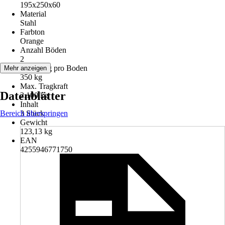
195x250x60
Material
Stahl
Farbton
Orange
Anzahl Böden
2
Belastung pro Boden
Mehr anzeigen
350 kg
Max. Tragkraft
Datenblätter
2.100 kg
Inhalt
Bereich überspringen
3 Stück
Gewicht
123,13 kg
EAN
4255946771750