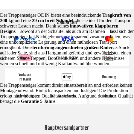
Der Treppensteiger ODIN bietet eine beeindruckende
Tragkraft von
Zahlarten
200 kg
und eine
29 cm breit Schaufel
, die sie ideal für den Transport
schwerer Lasten macht. Dank seines
innovativen klappbaren
Designs
– sowohl an der Schaufel als auch am Rahmen – lässt sich der
Treppensteiger bei Nichtgebrauch platzsparend zusammenfalten, was
eine unkomplizierte Lagerung und einen mühelosen Transport
ermöglicht. Die
sternförmig angeordneten großen Räder
, 3 Stück
auf jeder Seite, sind aus Hartgummi gefertigt und gewährleisten einen
sicheren Stand. Treppen, Bordsteinkanten und andere Hindernisse
werden schnell und mit wenig Kraftaufwand überwunden.
Der Treppensteiger kommt direkt einsatzbereit an und erfordert keinen
Montageaufwand. Einfach auspacken und loslegen! Die Produktion
erfolgt nach höchsten Qualitätsstandards. Aufgrund der hohen Qualität
beträgt die
Garantie 5 Jahre
.
Hauptversandpartner