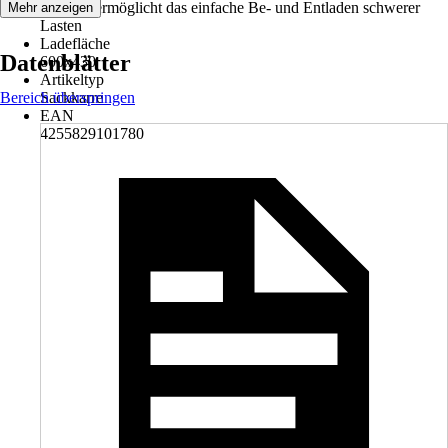
27,5 cm ermöglicht das einfache Be- und Entladen schwerer
Mehr anzeigen
Lasten
Ladefläche
Datenblätter
600x430
Artikeltyp
Bereich überspringen
Sackkarre
EAN
4255829101780