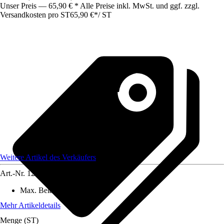
Unser Preis — 65,90 € * Alle Preise inkl. MwSt. und ggf. zzgl.
Versandkosten pro ST
65,90 €
*
/
ST
Weitere Artikel des Verkäufers
Art.-Nr.
12399465
Max. Belastbarkeit
:
200 kg
Mehr Artikeldetails
Menge (ST)