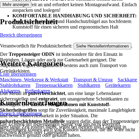
einsatzbereit an und erfordert keinen Montageaufwand. Einfach
Mehr anzeigen
auspacken und loslegen!
KOMFORTABLE HANDHABUNG UND SICHERHEIT:
Produktsicherheit
Zwei Sicherheitsgriffe und Handschutzbügel aus hochfestem
Kunststoff für einen sicheren und ergonomischen Halt
Bereich überspringen
Verantwortlich für Produktsicherheit:
.
Siehe Herstellerinformationen
Der
Treppensteiger ODIN
ist insbesondere für den Einsatz in
Betrieben, Lägern oder auch zur Gartenarbeit geeignet. Die
Weitere Kategorien
Stapelkarre eignet sich natürlich bestens auch zum Transport von
Getränkekisten.
Liste überspringen
Maschinen, Werkzeug & Werkstatt
Transport & Umzug
Sackkarre
Stahlrohrkarren
Treppensackkarren
Stuhlkarren
Gerätekarren
Alukarren
Reifenkarren
Das Metall ist
pulverbeschichtet
, um eine lange Lebensdauer
sicherzustellen und
entgratet
, um unangenehme Schnittkanten zu
Kundenbewertungen
beseitigen. Der
massive Metallrahmen mit Kunststoff-
Sicherheitsgriffen
sorgt für Zuverlässigkeit, maximale Langlebigkeit
Bereich überspringen
und beste Manövrierbarkeit in jeder Situation. Die
pulverbeschichteten Metallteile
sorgen dafür, dass der Treppensteiger
Die Echtheit der Bewertungen wurde von uns nicht überprüft.
über lange Zeit rostfrei bleibt, selbst bei Betrieb und Lagerung in
Bewertungen können auch von Kunden stammen, die die Ware nicht
feuchten Kellern oder Lagerhallen.
nachweislich genutzt oder gekauft haben.