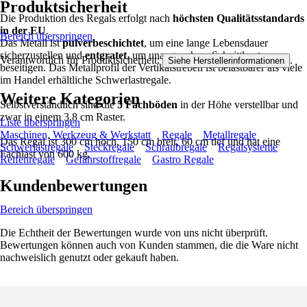
Produktsicherheit
Die Produktion des Regals erfolgt nach
höchsten Qualitätsstandards
in der EU
.
Bereich überspringen
Das Metall ist
pulverbeschichtet
, um eine lange Lebensdauer
sicherzustellen und
entgratet
, um unangenehme Schnittkanten zu
Verantwortlich für Produktsicherheit:
.
Siehe Herstellerinformationen
beseitigen. Das Metallprofil der Vertikalstreben ist belastbarer als viele
im Handel erhältliche Schwerlastregale.
Weitere Kategorien
Selbstverständlich sind die
5 Fachböden
in der Höhe verstellbar und
zwar in einem 3,8 cm Raster.
Liste überspringen
Maschinen, Werkzeug & Werkstatt
Regale
Metallregale
Das Regal ist 300 cm hoch, 150 cm breit, 60 cm tief und hat eine
Schwerlastregale
Steckregale
Schraubregale
Regalsysteme
Fachlast von 600 kg.
Reifenregale
Gefahrstoffregale
Gastro Regale
Kundenbewertungen
Bereich überspringen
Die Echtheit der Bewertungen wurde von uns nicht überprüft.
Bewertungen können auch von Kunden stammen, die die Ware nicht
nachweislich genutzt oder gekauft haben.