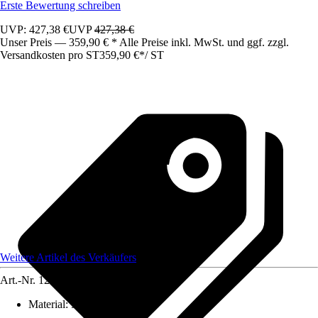
Erste Bewertung schreiben
UVP: 427,38 €
UVP
427,38 €
Unser Preis — 359,90 € * Alle Preise inkl. MwSt. und ggf. zzgl.
Versandkosten pro ST
359,90 €
*
/
ST
Weitere Artikel des Verkäufers
Art.-Nr.
12519431
Material
:
Metall