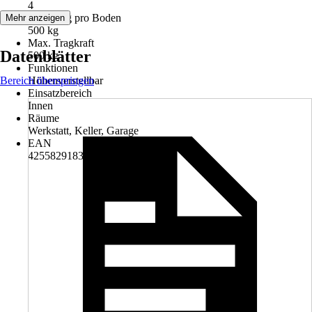
4
Belastung pro Boden
Mehr anzeigen
500 kg
Max. Tragkraft
Datenblätter
500 kg
Funktionen
Bereich überspringen
Höhenverstellbar
Einsatzbereich
Innen
Räume
Werkstatt, Keller, Garage
EAN
4255829183595