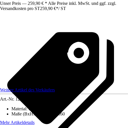
Unser Preis — 259,90 € * Alle Preise inkl. MwSt. und ggf. zzgl.
Versandkosten pro ST
259,90 €
*
/
ST
Weitere Artikel des Verkäufers
Art.-Nr.
12591768
Material
:
Stahl
Maße (BxHxT)
:
200x180x60
Mehr Artikeldetails