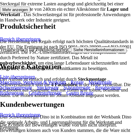
Steckregal für extreme Lasten ausgelegt und gleichzeitig bei einer
maximalen Breite von 240cm ein echter Alleskönner für
Lager und
Mehr anzeigen
Werkstatt
. Das Schwerlastregal ist für professionelle Anwendungen
in Handwerk oder Industrie geeignet.
Produktsicherheit
Bereich überspringen
Die Herstellung des Regals erfolgt nach höchsten Qualitätsstandards in
der EU. Die Fertigung ist nach ISO 9001, ISO 28000 und ISO 50001
Verantwortlich für Produktsicherheit:
.
Siehe Herstellerinformationen
zertifiziert. Die FSC-Umweltanforderungen der Holzprodukte sind
durch Preferred by Nature zertifiziert. Das Metall ist
pulverbeschichtet
, um eine lange Lebensdauer sicherzustellen und
Weitere Kategorien
entgratet
, um unangenehme Schnittkanten zu beseitigen.
Liste überspringen
Der Aufbau ist einfach und erfolgt durch
Steckmontage
.
Maschinen, Werkzeug & Werkstatt
Regale
Metallregale
Selbstverständlich sind die
4 Fachböden
in der Höhe verstellbar. Die
Schwerlastregale
Steckregale
Schraubregale
Regalsysteme
Fachböden aus Spanplatte sind mit 16mm sehr robust, belastbar und
Reifenregale
Gefahrstoffregale
Gastro Regale
stabil. Die Höhen können im 50mm Abstand angepasst werden.
Kundenbewertungen
Bereich überspringen
Das Schwerlastregal Dino ist in Kombination mit der Werkbank Dino
die optimale Arbeits- und Lagerungslösung für die Werkstatt und
Die Echtheit der Bewertungen wurde von uns nicht überprüft.
Fertigung.
Bewertungen können auch von Kunden stammen, die die Ware nicht