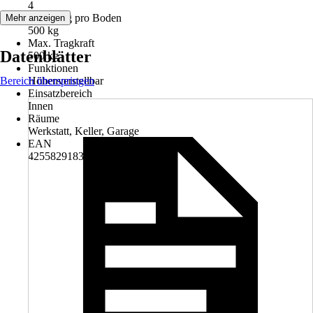
4
Belastung pro Boden
Mehr anzeigen
500 kg
Max. Tragkraft
Datenblätter
500 kg
Funktionen
Bereich überspringen
Höhenverstellbar
Einsatzbereich
Innen
Räume
Werkstatt, Keller, Garage
EAN
4255829183649