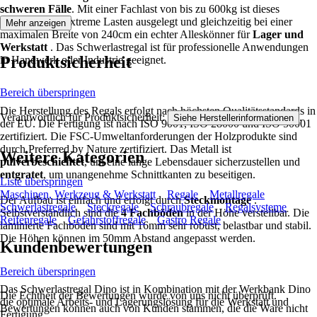
schweren Fälle
. Mit einer Fachlast von bis zu 600kg ist dieses
Steckregal für extreme Lasten ausgelegt und gleichzeitig bei einer
Mehr anzeigen
maximalen Breite von 240cm ein echter Alleskönner für
Lager und
Werkstatt
. Das Schwerlastregal ist für professionelle Anwendungen
Produktsicherheit
in Handwerk oder Industrie geeignet.
Bereich überspringen
Die Herstellung des Regals erfolgt nach höchsten Qualitätsstandards in
Verantwortlich für Produktsicherheit:
.
Siehe Herstellerinformationen
der EU. Die Fertigung ist nach ISO 9001, ISO 28000 und ISO 50001
zertifiziert. Die FSC-Umweltanforderungen der Holzprodukte sind
durch Preferred by Nature zertifiziert. Das Metall ist
Weitere Kategorien
pulverbeschichtet
, um eine lange Lebensdauer sicherzustellen und
entgratet
, um unangenehme Schnittkanten zu beseitigen.
Liste überspringen
Maschinen, Werkzeug & Werkstatt
Regale
Metallregale
Der Aufbau ist einfach und erfolgt durch
Steckmontage
.
Schwerlastregale
Steckregale
Schraubregale
Regalsysteme
Selbstverständlich sind die
4 Fachböden
in der Höhe verstellbar. Die
Reifenregale
Gefahrstoffregale
Gastro Regale
laminierte Fachböden sind mit 16mm sehr robust, belastbar und stabil.
Die Höhen können im 50mm Abstand angepasst werden.
Kundenbewertungen
Bereich überspringen
Das Schwerlastregal Dino ist in Kombination mit der Werkbank Dino
Die Echtheit der Bewertungen wurde von uns nicht überprüft.
die optimale Arbeits- und Lagerungslösung für die Werkstatt und
Bewertungen können auch von Kunden stammen, die die Ware nicht
Fertigung.