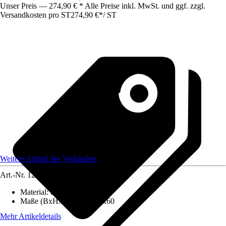
Unser Preis — 274,90 € * Alle Preise inkl. MwSt. und ggf. zzgl.
Versandkosten pro ST
274,90 €
*
/
ST
Weitere Artikel des Verkäufers
Art.-Nr.
12591758
Material
:
Stahl
Maße (BxHxT)
:
200x180x60
Mehr Artikeldetails