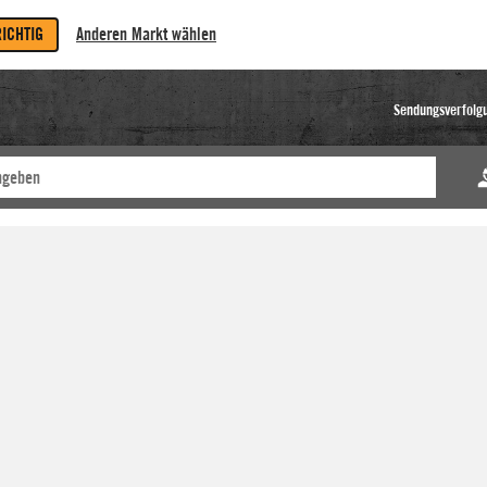
RICHTIG
Anderen Markt wählen
Sendungsverfolg