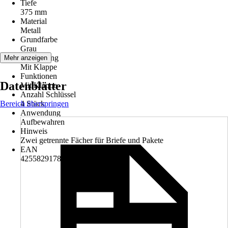
Tiefe
375 mm
Material
Metall
Grundfarbe
Grau
Ausstattung
Mehr anzeigen
Mit Klappe
Funktionen
Datenblätter
Mit Klappe
Anzahl Schlüssel
Bereich überspringen
4 Stück
Anwendung
Aufbewahren
Hinweis
Zwei getrennte Fächer für Briefe und Pakete
EAN
4255829178829