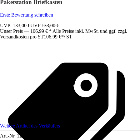
Paketstation Briefkasten
Erste Bewertung schreiben
UVP: 133,00 €
UVP
133,00 €
Unser Preis — 106,99 € * Alle Preise inkl. MwSt. und ggf. zzgl.
Versandkosten pro ST
106,99 €
*
/
ST
Weitere Artikel des Verkäufers
Art.-Nr.
12585358