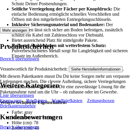
Schutz Deiner Postsendungen.
Seitliche Verriegelung der Fächer per Knopfdruck:
Die
einfache Bedienung ermöglicht schnelles Verschließen und
Öffnen mit den mitgelieferten Entriegelungsschlüsseln.
Inklusive Sicherungsmaterial und Bodenanker:
Der
Paketkasten lässt sich sicher am Boden befestigen, zusätzlich
Mehr anzeigen
schützt ein Kabel mit Zahlenschloss vor Diebstahl.
Bietet ausreichend Platz für mittelgroße Pakete.
Produktsicherheit
Robuster Stahlrahmen mit wetterfestem Schutz:
Pulverbeschichtetes Metall sorgt für Langlebigkeit und sicheren
Einsatz im Außenbereich.
Bereich überspringen
Verantwortlich für Produktsicherheit:
.
Siehe Herstellerinformationen
Mit diesem Paketkasten musst Du Dir keine Sorgen mehr um verpasste
Lieferungen machen. Die clevere Aufteilung, sichere Verriegelungen
Weitere Kategorien
und die stabile Bauweise bieten Dir eine zuverlässige Lösung für die
Paketannahme rund um die Uhr – ob zuhause oder im Gewerbe.
Liste überspringen
Eisenwaren
Briefkästen
Wandbriefkästen
Zeitungsboxen
Weitere technische Eigenschaften:
Briefkastenzubehör
Farbe: gray
Kundenbewertungen
Versandzustand: zerlegt
Höhe (cm): 78
Bereich überspringen
Breite (cm): 48