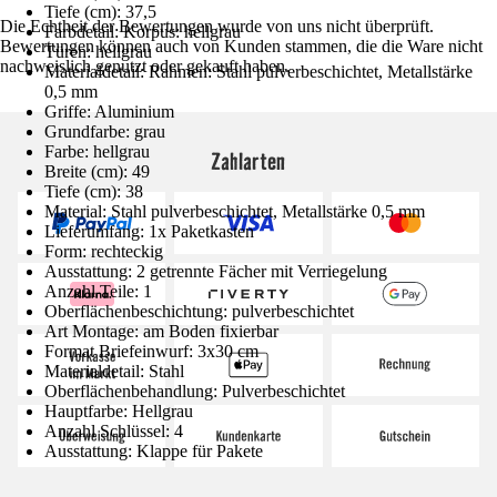
Tiefe (cm): 37,5
Die Echtheit der Bewertungen wurde von uns nicht überprüft.
Farbdetail: Korpus: hellgrau
Bewertungen können auch von Kunden stammen, die die Ware nicht
Türen: hellgrau
nachweislich genutzt oder gekauft haben.
Materialdetail: Rahmen: Stahl pulverbeschichtet, Metallstärke
0,5 mm
Griffe: Aluminium
Grundfarbe: grau
Farbe: hellgrau
Zahlarten
Breite (cm): 49
Tiefe (cm): 38
Material: Stahl pulverbeschichtet, Metallstärke 0,5 mm
Lieferumfang: 1x Paketkasten
Form: rechteckig
Ausstattung: 2 getrennte Fächer mit Verriegelung
Anzahl Teile: 1
Oberflächenbeschichtung: pulverbeschichtet
Art Montage: am Boden fixierbar
Format Briefeinwurf: 3x30 cm
Materialdetail: Stahl
Oberflächenbehandlung: Pulverbeschichtet
Hauptfarbe: Hellgrau
Anzahl Schlüssel: 4
Ausstattung: Klappe für Pakete