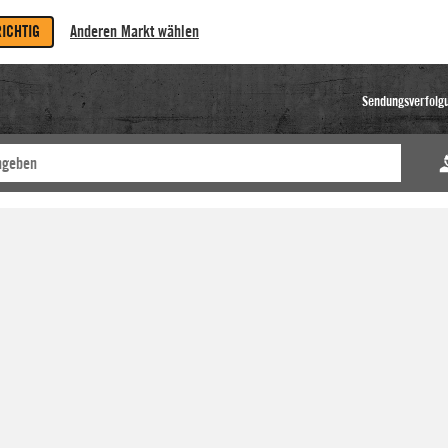
RICHTIG
Anderen Markt wählen
Sendungsverfolg