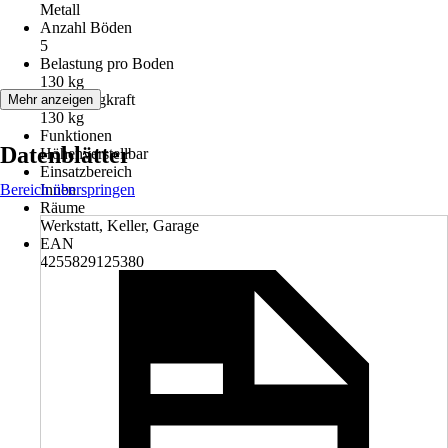
Metall
Anzahl Böden
5
Belastung pro Boden
130 kg
Max. Tragkraft
Mehr anzeigen
130 kg
Funktionen
Datenblätter
Höhenverstellbar
Einsatzbereich
Bereich überspringen
Innen
Räume
Werkstatt, Keller, Garage
EAN
4255829125380