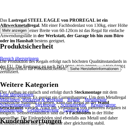
Das
Lastregal STEEL EAGLE von PROREGAL ist ein
Allzweckmetallregal
. Mit einer Fachbodenlast von 130kg, einer Höhe
von 180cm und einer Breite von 60-120cm ist das Regal für einfache
Mehr anzeigen
Anwendungsfälle in
der Werkstatt, der Garage bis hin zum Büro
oder im Haushalt
bestens geeignet.
Produktsicherheit
Bereich überspringen
Die Produktion des Regals erfolgt nach höchsten Qualitätsstandards in
der EU. Die Fertigung ist nach ISO 9001, ISO 28000 und ISO 50001
Verantwortlich für Produktsicherheit:
.
Siehe Herstellerinformationen
zertifiziert.
Weitere Kategorien
Der Aufbau ist einfach und erfolgt durch
Steckmontage
mit dem
Liste überspringen
Butterfly-System. Es genügt ein Gummihammer. Um dem Metallregal
Maschinen, Werkzeug & Werkstatt
Regale
Metallregale
zusätzliche Stabiiltät zu geben, kann das Regal an der
Wand
Schwerlastregale
Steckregale
Schraubregale
Regalsysteme
verschraubt
werden. Auch die Verbindung von mehreren Regalen ist
Reifenregale
Gefahrstoffregale
Gastro Regale
möglich. Selbstverständlich sind die
5 Fachböden
in der Höhe
verstellbar. Die Einlegeböden sind ebenfalls aus Metall und daher
Kundenbewertungen
schmutzresistent und gut waschbar aber gleichzeitig stabil.