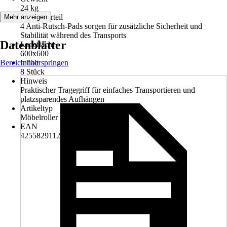
24 kg
Artikelvorteil
Mehr anzeigen
4 Anti-Rutsch-Pads sorgen für zusätzliche Sicherheit und
Stabilität während des Transports
Datenblätter
Ladefläche
600x600
Bereich überspringen
Inhalt
8 Stück
Hinweis
Praktischer Tragegriff für einfaches Transportieren und
platzsparendes Aufhängen
Artikeltyp
Möbelroller
EAN
4255829112182