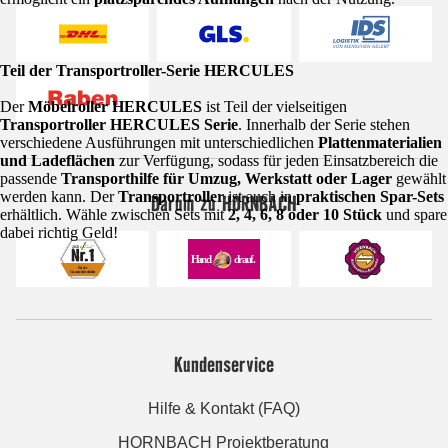
Teil der Transportroller-Serie HERCULES
Der
Möbelroller HERCULES
ist Teil der vielseitigen
Transportroller HERCULES Serie
. Innerhalb der Serie stehen
verschiedene Ausführungen mit unterschiedlichen
Plattenmaterialien
und Ladeflächen
zur Verfügung, sodass für jeden Einsatzbereich die
passende
Transporthilfe für Umzug, Werkstatt oder Lager
gewählt
werden kann. Der
Transportroller
ist auch in
praktischen Spar-Sets
Darum zu HORNBACH
erhältlich. Wähle zwischen Sets mit
2, 4, 6, 8 oder 10 Stück
und spare
dabei richtig Geld!
Kundenservice
Hilfe & Kontakt (FAQ)
HORNBACH Projektberatung