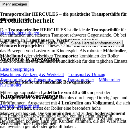
Mehr anzeigen
Transportroller HERCULES – die praktische Transporthilfe für
Produktsicherheit
schwere Lasten
Der
Transportroller HERCULES
ist die ideale
Transporthilfe
für
Bereich überspringen
den einfachen und sicheren Transport schwerer Gegenstände. Ob bei
Umzügen, in Lagerhäusern, Werkstätten oder bei
Verantwortlich für Produktsicherheit:
.
Siehe Herstellerinformationen
Heimwerkerprojekten
– dieses stabile
Rollbrett für Möbel
macht
das Bewegen von Lasten zum Kinderspiel. Als robuster
Möbelroller
,
Möbelhund
oder vielseitiger
Transporter
kombiniert der Roller
Weitere Kategorien
Stärke, Stabilität und Benutzerfreundlichkeit für den täglichen Einsatz.
Liste überspringen
Maschinen, Werkzeug & Werkstatt
Transport & Umzug
Transportroller & Transportwagen
Transportroller
Möbelroller
Kompakte Maße und maximale Beweglichkeit
Kistenroller
Mit seiner kompakten
Ladefläche von 40 x 60 cm
passt der
Kundenbewertungen
Transportroller schwerlast
problemlos durch enge Durchgänge und
Türöffnungen. Ausgestattet mit
4 Lenkrollen aus Vollgummi
, die sich
Bereich überspringen
um
360° drehen
, bietet der Roller eine besonders hohe
Manövrierfähigkeit. Die
Gummirollen
sind zudem
bodenschonend
Die Echtheit der Bewertungen wurde von uns nicht überprüft.
und eignen sich ideal für empfindliche Untergründe in Wohnungen,
Bewertungen können auch von Kunden stammen, die die Ware nicht
Werkstätten oder Lagerräumen.
nachweislich genutzt oder gekauft haben.