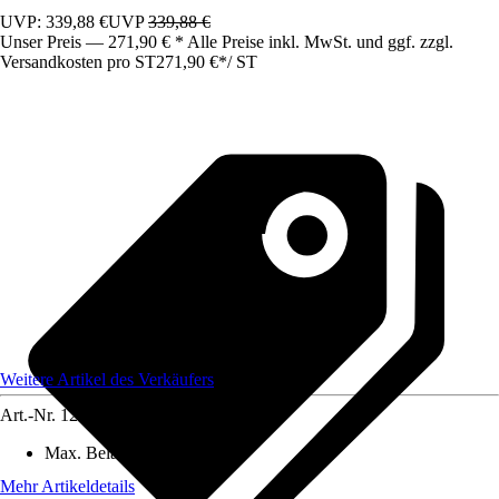
UVP: 339,88 €
UVP
339,88 €
Unser Preis — 271,90 € * Alle Preise inkl. MwSt. und ggf. zzgl.
Versandkosten pro ST
271,90 €
*
/
ST
Weitere Artikel des Verkäufers
Art.-Nr.
12375984
Max. Belastbarkeit
:
500 kg
Mehr Artikeldetails