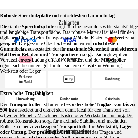
Robuste Sperrholzplatte mit rutschfestem Gummibelag
Zahlarten
Die stabile
Sperrholzplatte
sorgt für eine besonders widerstandsfähige
und langlebige Transportfläche. Das robuste Material ist ideal für den
täglichen Einsatz beim Transport von Möbeln, Kisten oder Werkzeug
geeignet. Die gesamte Oberfläche ist mit einem
rutschfesten
Gummibelag
ausgestattet, der für
maximale Sicherheit und sicheren
Halt beim Beladen und Transportieren
sorgt. Dadurch wird ein
Verrutschen der Ladung effektiv verhindert und der
Möbelroller
eignet sich besonders gut für den sicheren Einsatz in Wohnung,
Werkstatt oder Lager.
Extra hohe Tragfähigkeit
Der
Transportroller
ist für eine besonders hohe
Traglast von bis zu
500 kg
ausgelegt und eignet sich damit ideal für den Transport von
schweren Möbeln, Maschinen, Kisten oder Werkstattausrüstung. Die
robuste Konstruktion sorgt für maximale Stabilität und macht den
Roller zu einer zuverlässigen
Transporthilfe für Werkstatt, Lager
Hauptversandpartner
oder Umzug
. Der
praktische Griff
erleichtert das Tragen und
ermöglicht ein
platzsparendes Aufhängen
nach der Nutzung.