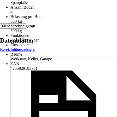
Spanplatte
Anzahl Böden
4
Belastung pro Boden
500 kg
Max. Tragkraft
Mehr anzeigen
500 kg
Funktionen
Datenblätter
Höhenverstellbar
Einsatzbereich
Bereich überspringen
Innen
Räume
Werkstatt, Keller, Garage
EAN
4255829183731