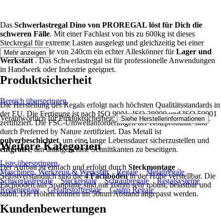
Das
Schwerlastregal Dino von PROREGAL löst für Dich die
schweren Fälle
. Mit einer Fachlast von bis zu 600kg ist dieses
Steckregal für extreme Lasten ausgelegt und gleichzeitig bei einer
maximalen Breite von 240cm ein echter Alleskönner für
Lager und
Mehr anzeigen
Werkstatt
. Das Schwerlastregal ist für professionelle Anwendungen
in Handwerk oder Industrie geeignet.
Produktsicherheit
Bereich überspringen
Die Herstellung des Regals erfolgt nach höchsten Qualitätsstandards in
der EU. Die Fertigung ist nach ISO 9001, ISO 28000 und ISO 50001
Verantwortlich für Produktsicherheit:
.
Siehe Herstellerinformationen
zertifiziert. Die FSC-Umweltanforderungen der Holzprodukte sind
durch Preferred by Nature zertifiziert. Das Metall ist
pulverbeschichtet
, um eine lange Lebensdauer sicherzustellen und
Weitere Kategorien
entgratet
, um unangenehme Schnittkanten zu beseitigen.
Liste überspringen
Der Aufbau ist einfach und erfolgt durch
Steckmontage
.
Maschinen, Werkzeug & Werkstatt
Regale
Metallregale
Selbstverständlich sind die
4 Fachböden
in der Höhe verstellbar. Die
Schwerlastregale
Steckregale
Schraubregale
Regalsysteme
Fachböden aus Spanplatte sind mit 16mm sehr robust, belastbar und
Reifenregale
Gefahrstoffregale
Gastro Regale
stabil. Die Höhen können im 50mm Abstand angepasst werden.
Kundenbewertungen