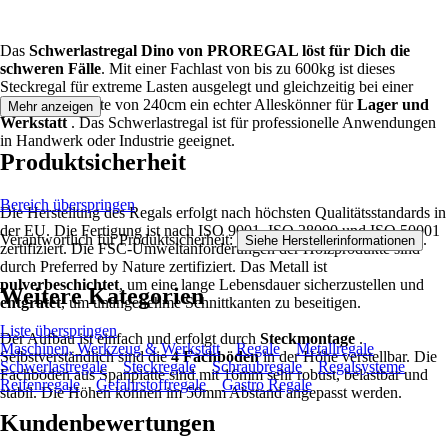
Das
Schwerlastregal Dino von PROREGAL löst für Dich die
schweren Fälle
. Mit einer Fachlast von bis zu 600kg ist dieses
Steckregal für extreme Lasten ausgelegt und gleichzeitig bei einer
maximalen Breite von 240cm ein echter Alleskönner für
Lager und
Mehr anzeigen
Werkstatt
. Das Schwerlastregal ist für professionelle Anwendungen
in Handwerk oder Industrie geeignet.
Produktsicherheit
Bereich überspringen
Die Herstellung des Regals erfolgt nach höchsten Qualitätsstandards in
der EU. Die Fertigung ist nach ISO 9001, ISO 28000 und ISO 50001
Verantwortlich für Produktsicherheit:
.
Siehe Herstellerinformationen
zertifiziert. Die FSC-Umweltanforderungen der Holzprodukte sind
durch Preferred by Nature zertifiziert. Das Metall ist
pulverbeschichtet
, um eine lange Lebensdauer sicherzustellen und
Weitere Kategorien
entgratet
, um unangenehme Schnittkanten zu beseitigen.
Liste überspringen
Der Aufbau ist einfach und erfolgt durch
Steckmontage
.
Maschinen, Werkzeug & Werkstatt
Regale
Metallregale
Selbstverständlich sind die
4 Fachböden
in der Höhe verstellbar. Die
Schwerlastregale
Steckregale
Schraubregale
Regalsysteme
Fachböden aus Spanplatte sind mit 16mm sehr robust, belastbar und
Reifenregale
Gefahrstoffregale
Gastro Regale
stabil. Die Höhen können im 50mm Abstand angepasst werden.
Kundenbewertungen