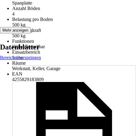
Spanplatte
Anzahl Böden
4
Belastung pro Boden
500 kg
Max. Tragkraft
Mehr anzeigen
500 kg
Funktionen
Datenblätter
Höhenverstellbar
Einsatzbereich
Bereich überspringen
Innen
Räume
Werkstatt, Keller, Garage
EAN
4255829183809