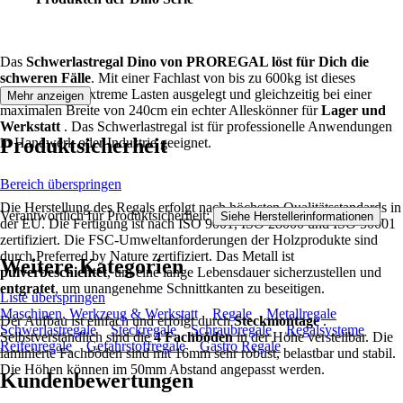
Das
Schwerlastregal Dino von PROREGAL löst für Dich die
schweren Fälle
. Mit einer Fachlast von bis zu 600kg ist dieses
Steckregal für extreme Lasten ausgelegt und gleichzeitig bei einer
Mehr anzeigen
maximalen Breite von 240cm ein echter Alleskönner für
Lager und
Werkstatt
. Das Schwerlastregal ist für professionelle Anwendungen
Produktsicherheit
in Handwerk oder Industrie geeignet.
Bereich überspringen
Die Herstellung des Regals erfolgt nach höchsten Qualitätsstandards in
Verantwortlich für Produktsicherheit:
.
Siehe Herstellerinformationen
der EU. Die Fertigung ist nach ISO 9001, ISO 28000 und ISO 50001
zertifiziert. Die FSC-Umweltanforderungen der Holzprodukte sind
durch Preferred by Nature zertifiziert. Das Metall ist
Weitere Kategorien
pulverbeschichtet
, um eine lange Lebensdauer sicherzustellen und
entgratet
, um unangenehme Schnittkanten zu beseitigen.
Liste überspringen
Maschinen, Werkzeug & Werkstatt
Regale
Metallregale
Der Aufbau ist einfach und erfolgt durch
Steckmontage
.
Schwerlastregale
Steckregale
Schraubregale
Regalsysteme
Selbstverständlich sind die
4 Fachböden
in der Höhe verstellbar. Die
Reifenregale
Gefahrstoffregale
Gastro Regale
laminierte Fachböden sind mit 16mm sehr robust, belastbar und stabil.
Die Höhen können im 50mm Abstand angepasst werden.
Kundenbewertungen