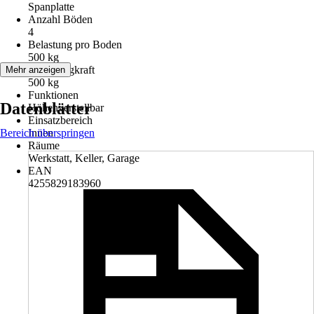
Spanplatte
Anzahl Böden
4
Belastung pro Boden
500 kg
Max. Tragkraft
Mehr anzeigen
500 kg
Funktionen
Datenblätter
Höhenverstellbar
Einsatzbereich
Bereich überspringen
Innen
Räume
Werkstatt, Keller, Garage
EAN
4255829183960