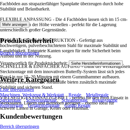
Fachböden aus strapazierfähiger Spanplatte überzeugen durch hohe
Stabilität und Belastbarkeit.
FLEXIBLE ANPASSUNG - Die 4 Fachböden lassen sich im 15 cm-
Raster flexibel in der Höhe verstellen - perfekt für die Lagerung
Mehr anzeigen
unterschiedlich großer Gegenstände.
Produktsicherheit
ROBUSTE STAHLKONSTRUKTION - Gefertigt aus
hochwertigem, pulverbeschichtetem Stahl für maximale Stabilität und
Langlebigkeit. Entgratete Kanten sorgen für mehr Sicherheit beim
Bereich überspringen
Aufbau und in der Nutzung.
Verantwortlich für Produktsicherheit:
.
Siehe Herstellerinformationen
SCHNELLER & EINFACHER AUFBAU - Dank der werkzeuglosen
Steckmontage mit dem innovativen Butterfly-System lässt sich jedes
Regal in nur 15–20 Minuten mit einem Gummihammer aufbauen.
Weitere Kategorien
Robuste, verschraubbare Metallfüße bieten zusätzlich maximale
Stabilität und sicheren Stand.
Liste überspringen
Maschinen, Werkzeug & Werkstatt
Regale
Metallregale
VIELSEITIGES EINSATZGEBIET - perfekt für den Profi Einsatz in
Steckregale
Schwerlastregale
Schraubregale
Regalsysteme
Werkstätten, Lägern und Betrieben geeignet – ebenso ideal für
Reifenregale
Gefahrstoffregale
Gastro Regale
schwere Lasten in Garage, Keller oder Haushalt.
Kundenbewertungen
Bereich überspringen