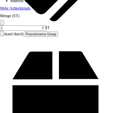
Material
:
Stahl
Mehr Artikeldetails
Menge (ST)
1 ST
Verkauf durch:
Procommerce Group