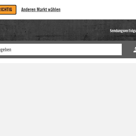
RICHTIG
Anderen Markt wählen
Sendungsverfolg