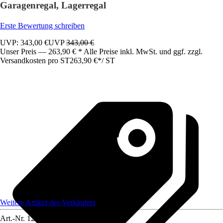
Garagenregal, Lagerregal
Erste Bewertung schreiben
UVP: 343,00 €
UVP
343,00 €
Unser Preis — 263,90 € * Alle Preise inkl. MwSt. und ggf. zzgl.
Versandkosten pro ST
263,90 €
*
/
ST
Weitere Artikel des Verkäufers
Art.-Nr.
12591787