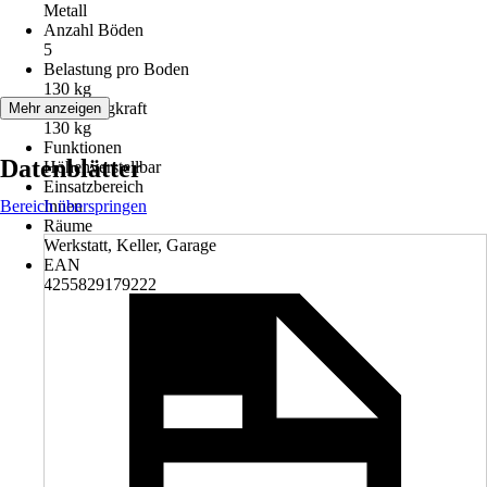
Metall
Anzahl Böden
5
Belastung pro Boden
130 kg
Max. Tragkraft
Mehr anzeigen
130 kg
Funktionen
Datenblätter
Höhenverstellbar
Einsatzbereich
Bereich überspringen
Innen
Räume
Werkstatt, Keller, Garage
EAN
4255829179222