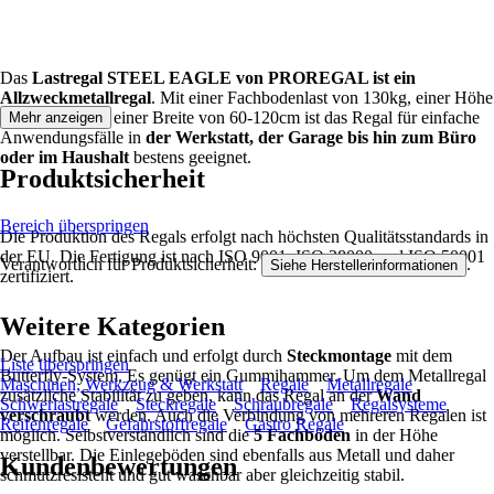
Das
Lastregal STEEL EAGLE von PROREGAL ist ein
Allzweckmetallregal
. Mit einer Fachbodenlast von 130kg, einer Höhe
von 180cm und einer Breite von 60-120cm ist das Regal für einfache
Mehr anzeigen
Anwendungsfälle in
der Werkstatt, der Garage bis hin zum Büro
oder im Haushalt
bestens geeignet.
Produktsicherheit
Bereich überspringen
Die Produktion des Regals erfolgt nach höchsten Qualitätsstandards in
der EU. Die Fertigung ist nach ISO 9001, ISO 28000 und ISO 50001
Verantwortlich für Produktsicherheit:
.
Siehe Herstellerinformationen
zertifiziert.
Weitere Kategorien
Der Aufbau ist einfach und erfolgt durch
Steckmontage
mit dem
Liste überspringen
Butterfly-System. Es genügt ein Gummihammer. Um dem Metallregal
Maschinen, Werkzeug & Werkstatt
Regale
Metallregale
zusätzliche Stabiiltät zu geben, kann das Regal an der
Wand
Schwerlastregale
Steckregale
Schraubregale
Regalsysteme
verschraubt
werden. Auch die Verbindung von mehreren Regalen ist
Reifenregale
Gefahrstoffregale
Gastro Regale
möglich. Selbstverständlich sind die
5 Fachböden
in der Höhe
verstellbar. Die Einlegeböden sind ebenfalls aus Metall und daher
Kundenbewertungen
schmutzresistent und gut waschbar aber gleichzeitig stabil.