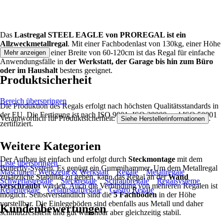
Das
Lastregal STEEL EAGLE von PROREGAL ist ein
Allzweckmetallregal
. Mit einer Fachbodenlast von 130kg, einer Höhe
von 180cm und einer Breite von 60-120cm ist das Regal für einfache
Mehr anzeigen
Anwendungsfälle in
der Werkstatt, der Garage bis hin zum Büro
oder im Haushalt
bestens geeignet.
Produktsicherheit
Bereich überspringen
Die Produktion des Regals erfolgt nach höchsten Qualitätsstandards in
der EU. Die Fertigung ist nach ISO 9001, ISO 28000 und ISO 50001
Verantwortlich für Produktsicherheit:
.
Siehe Herstellerinformationen
zertifiziert.
Weitere Kategorien
Der Aufbau ist einfach und erfolgt durch
Steckmontage
mit dem
Liste überspringen
Butterfly-System. Es genügt ein Gummihammer. Um dem Metallregal
Maschinen, Werkzeug & Werkstatt
Regale
Metallregale
zusätzliche Stabiiltät zu geben, kann das Regal an der
Wand
Schwerlastregale
Steckregale
Schraubregale
Regalsysteme
verschraubt
werden. Auch die Verbindung von mehreren Regalen ist
Reifenregale
Gefahrstoffregale
Gastro Regale
möglich. Selbstverständlich sind die
5 Fachböden
in der Höhe
verstellbar. Die Einlegeböden sind ebenfalls aus Metall und daher
Kundenbewertungen
schmutzresistent und gut waschbar aber gleichzeitig stabil.