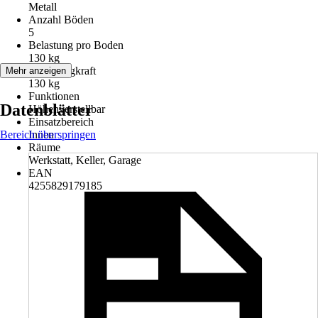
Metall
Anzahl Böden
5
Belastung pro Boden
130 kg
Max. Tragkraft
Mehr anzeigen
130 kg
Funktionen
Datenblätter
Höhenverstellbar
Einsatzbereich
Bereich überspringen
Innen
Räume
Werkstatt, Keller, Garage
EAN
4255829179185