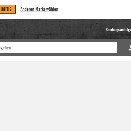
RICHTIG
Anderen Markt wählen
Sendungsverfolg