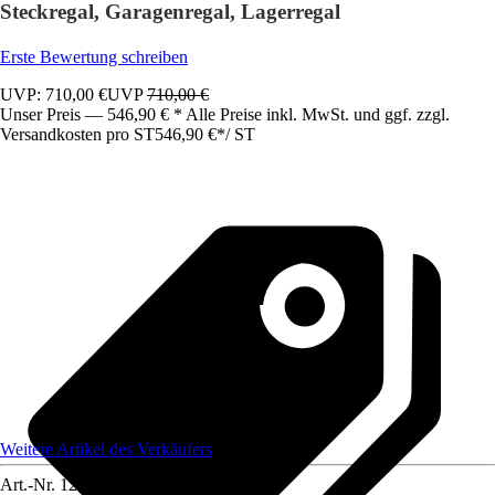
Steckregal, Garagenregal, Lagerregal
Erste Bewertung schreiben
UVP: 710,00 €
UVP
710,00 €
Unser Preis — 546,90 € * Alle Preise inkl. MwSt. und ggf. zzgl.
Versandkosten pro ST
546,90 €
*
/
ST
Weitere Artikel des Verkäufers
Art.-Nr.
12591783