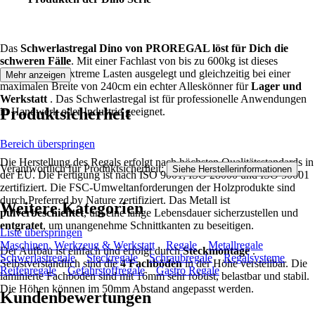
Das
Schwerlastregal Dino von PROREGAL löst für Dich die
schweren Fälle
. Mit einer Fachlast von bis zu 600kg ist dieses
Steckregal für extreme Lasten ausgelegt und gleichzeitig bei einer
Mehr anzeigen
maximalen Breite von 240cm ein echter Alleskönner für
Lager und
Werkstatt
. Das Schwerlastregal ist für professionelle Anwendungen
Produktsicherheit
in Handwerk oder Industrie geeignet.
Bereich überspringen
Die Herstellung des Regals erfolgt nach höchsten Qualitätsstandards in
Verantwortlich für Produktsicherheit:
.
Siehe Herstellerinformationen
der EU. Die Fertigung ist nach ISO 9001, ISO 28000 und ISO 50001
zertifiziert. Die FSC-Umweltanforderungen der Holzprodukte sind
durch Preferred by Nature zertifiziert. Das Metall ist
Weitere Kategorien
pulverbeschichtet
, um eine lange Lebensdauer sicherzustellen und
entgratet
, um unangenehme Schnittkanten zu beseitigen.
Liste überspringen
Maschinen, Werkzeug & Werkstatt
Regale
Metallregale
Der Aufbau ist einfach und erfolgt durch
Steckmontage
.
Schwerlastregale
Steckregale
Schraubregale
Regalsysteme
Selbstverständlich sind die
4 Fachböden
in der Höhe verstellbar. Die
Reifenregale
Gefahrstoffregale
Gastro Regale
laminierte Fachböden sind mit 16mm sehr robust, belastbar und stabil.
Die Höhen können im 50mm Abstand angepasst werden.
Kundenbewertungen