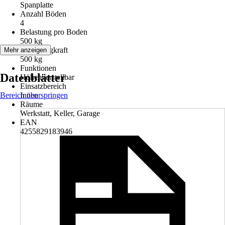
Spanplatte
Anzahl Böden
4
Belastung pro Boden
500 kg
Max. Tragkraft
Mehr anzeigen
500 kg
Funktionen
Datenblätter
Höhenverstellbar
Einsatzbereich
Bereich überspringen
Innen
Räume
Werkstatt, Keller, Garage
EAN
4255829183946