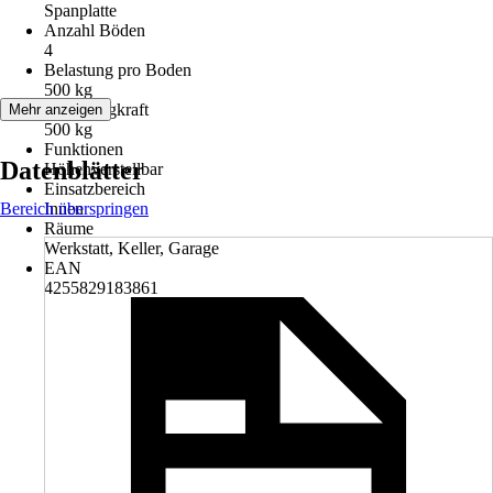
Spanplatte
Anzahl Böden
4
Belastung pro Boden
500 kg
Max. Tragkraft
Mehr anzeigen
500 kg
Funktionen
Datenblätter
Höhenverstellbar
Einsatzbereich
Bereich überspringen
Innen
Räume
Werkstatt, Keller, Garage
EAN
4255829183861