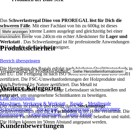
Das
Schwerlastregal Dino von PROREGAL löst für Dich die
schweren Fälle
. Mit einer Fachlast von bis zu 600kg ist dieses
Steckregal für extreme Lasten ausgelegt und gleichzeitig bei einer
Mehr anzeigen
maximalen Breite von 240cm ein echter Alleskönner für
Lager und
Werkstatt
. Das Schwerlastregal ist für professionelle Anwendungen
Produktsicherheit
in Handwerk oder Industrie geeignet.
Bereich überspringen
Die Herstellung des Regals erfolgt nach höchsten Qualitätsstandards in
Verantwortlich für Produktsicherheit:
.
Siehe Herstellerinformationen
der EU. Die Fertigung ist nach ISO 9001, ISO 28000 und ISO 50001
zertifiziert. Die FSC-Umweltanforderungen der Holzprodukte sind
durch Preferred by Nature zertifiziert. Das Metall ist
Weitere Kategorien
pulverbeschichtet
, um eine lange Lebensdauer sicherzustellen und
entgratet
, um unangenehme Schnittkanten zu beseitigen.
Liste überspringen
Maschinen, Werkzeug & Werkstatt
Regale
Metallregale
Der Aufbau ist einfach und erfolgt durch
Steckmontage
.
Schwerlastregale
Steckregale
Schraubregale
Regalsysteme
Selbstverständlich sind die
4 Fachböden
in der Höhe verstellbar. Die
Reifenregale
Gefahrstoffregale
Gastro Regale
laminierte Fachböden sind mit 16mm sehr robust, belastbar und stabil.
Die Höhen können im 50mm Abstand angepasst werden.
Kundenbewertungen