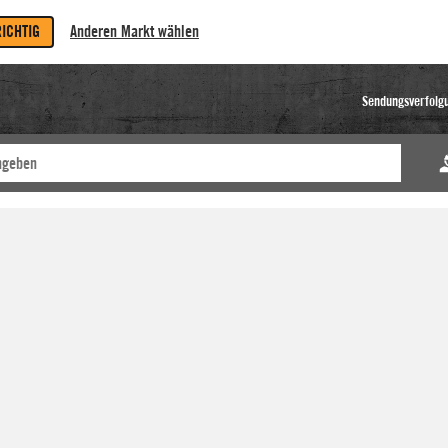
RICHTIG
Anderen Markt wählen
Sendungsverfolg