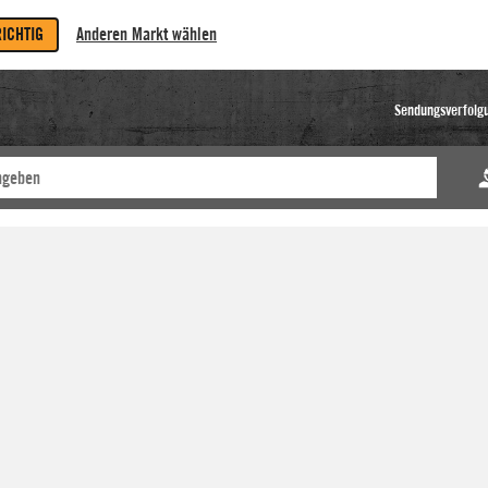
RICHTIG
Anderen Markt wählen
Sendungsverfolg