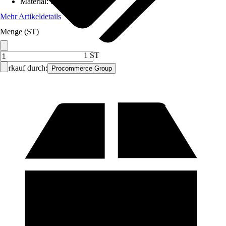
Material
:
Stahl
Mehr Artikeldetails
Menge (ST)
1 ST
Verkauf durch:
Procommerce Group