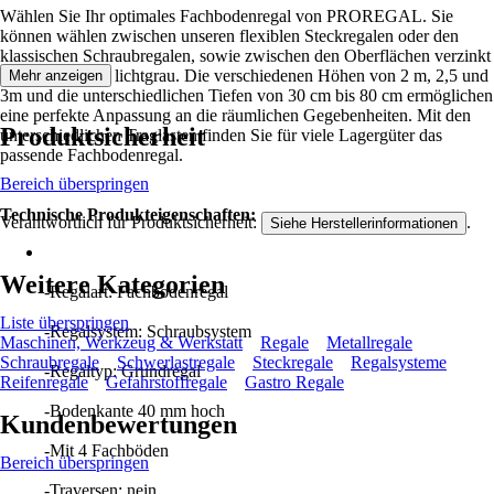
Wählen Sie Ihr optimales Fachbodenregal von PROREGAL. Sie
können wählen zwischen unseren flexiblen Steckregalen oder den
klassischen Schraubregalen, sowie zwischen den Oberflächen verzinkt
oder RAL 7035 lichtgrau. Die verschiedenen Höhen von 2 m, 2,5 und
Mehr anzeigen
3m und die unterschiedlichen Tiefen von 30 cm bis 80 cm ermöglichen
eine perfekte Anpassung an die räumlichen Gegebenheiten. Mit den
Produktsicherheit
unterschiedlichen Traglasten finden Sie für viele Lagergüter das
passende Fachbodenregal.
Bereich überspringen
Technische Produkteigenschaften:
Verantwortlich für Produktsicherheit:
.
Siehe Herstellerinformationen
Weitere Kategorien
-Regalart: Fachbodenregal
Liste überspringen
-Regalsystem: Schraubsystem
Maschinen, Werkzeug & Werkstatt
Regale
Metallregale
Schraubregale
Schwerlastregale
Steckregale
Regalsysteme
-Regaltyp: Grundregal
Reifenregale
Gefahrstoffregale
Gastro Regale
-Bodenkante 40 mm hoch
Kundenbewertungen
-Mit 4 Fachböden
Bereich überspringen
-Traversen: nein