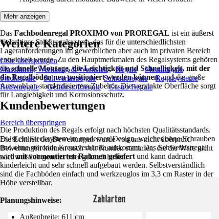
Mehr anzeigen
Das
Fachbodenregal PROXIMO von PROREGAL
ist ein äußerst
Weitere Kategorien
vielseitiges Steckregalsystem, das für die unterschiedlichsten
Lageranforderungen im gewerblichen aber auch im privaten Bereich
entwickelt wurde. Zu den Hauptmerkmalen des Regalsystems gehören
Liste überspringen
die
schnelle Montage, die Leichtigkeit und Schnelligkeit, mit der
Maschinen, Werkzeug & Werkstatt
Regale
Metallregale
die Regalböden neu positioniert werden können
, und die große
Steckregale
Schwerlastregale
Schraubregale
Regalsysteme
Auswahl an standardisiertem Zubehör. Die verzinkte Oberfläche sorgt
Reifenregale
Gefahrstoffregale
Gastro Regale
für Langlebigkeit und Korrosionsschutz.
Kundenbewertungen
Bereich überspringen
Die Produktion des Regals erfolgt nach höchsten Qualitätsstandards.
Es ist ein Stecksystem im modernen Design, welches ohne Schrauben
Die Echtheit der Bewertungen wurde von uns nicht überprüft.
und ohne störende Kreuzverbände auskommt. Das Schwerlastregal
Bewertungen können auch von Kunden stammen, die die Ware nicht
wird
mit vormontierten Rahmen geliefert
und kann dadruch
nachweislich genutzt oder gekauft haben.
kinderleicht und sehr schnell aufgebaut werden. Selbstverständlich
sind die Fachböden einfach und werkzeuglos im 3,3 cm Raster in der
Höhe verstellbar.
Zahlarten
Planungshinweise:
Außenbreite: 611 cm