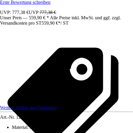
Erste Bewertung schreiben
UVP: 777,38 €
UVP
777,38 €
Unser Preis — 559,90 € * Alle Preise inkl. MwSt. und ggf. zzgl.
Versandkosten pro ST
559,90 €
*
/
ST
Weitere Artikel des Verkäufers
Art.-Nr.
12478082
Material
:
Metall