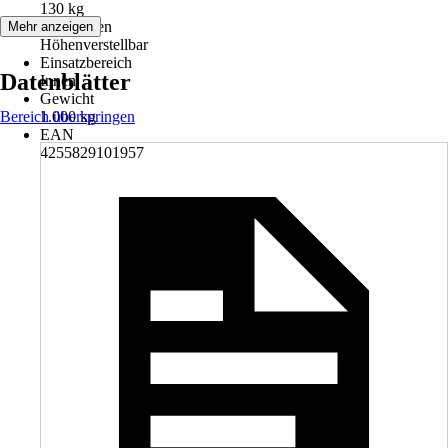
130 kg
Funktionen
Mehr anzeigen
Höhenverstellbar
Einsatzbereich
Datenblätter
Innen
Gewicht
Bereich überspringen
1.000 kg
EAN
4255829101957