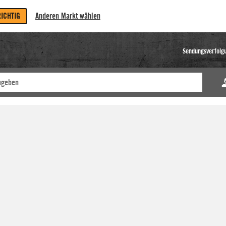
RICHTIG
Anderen Markt wählen
Sendungsverfolg