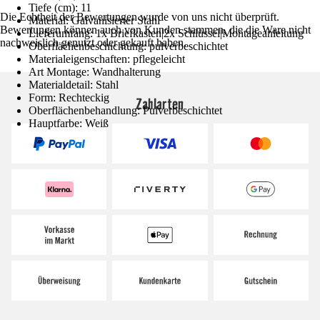
Tiefe (cm): 11
Die Echtheit der Bewertungen wurde von uns nicht überprüft.
Material: Galvanisierter Stahl
Bewertungen können auch von Kunden stammen, die die Ware nicht
Lieferumfang: 1x Briefkasten|2x Schlüssel|Montageanleitung
nachweislich genutzt oder gekauft haben.
Oberflächenbeschichtung: pulverbeschichtet
Materialeigenschaften: pflegeleicht
Art Montage: Wandhalterung
Materialdetail: Stahl
Form: Rechteckig
Zahlarten
Oberflächenbehandlung: Pulverbeschichtet
Hauptfarbe: Weiß