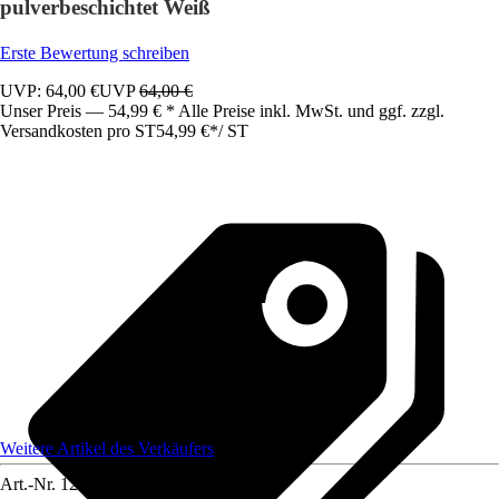
pulverbeschichtet Weiß
Erste Bewertung schreiben
UVP: 64,00 €
UVP
64,00 €
Unser Preis — 54,99 € * Alle Preise inkl. MwSt. und ggf. zzgl.
Versandkosten pro ST
54,99 €
*
/
ST
Weitere Artikel des Verkäufers
Art.-Nr.
12585370