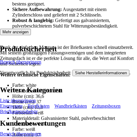
bestens geeignet.
Sichere Aufbewahrung:
Ausgestattet mit einem
Zylinderschloss und geliefert mit 2 Schlüsseln.
Robust & langlebig:
Gefertigt aus galvanisiertem,
pulverbeschichtetem Stahl für Witterungsbeständigkeit.
Mehr anzeigen
Dank der einfachen Montage ist der Briefkasten schnell einsatzbereit.
Produktsicherheit
Mit seinem großzügigen Fassungsvermögen und dem integrierten
Zeitungsfach ist er die perfekte Lösung für alle, die Wert auf Komfort
Bereich überspringen
und Sicherheit legen.
Verantwortlich für Produktsicherheit:
.
Siehe Herstellerinformationen
Weitere technische Eigenschaften:
Farbe: white
Weitere Kategorien
Versandzustand: montiert
Höhe (cm): 36,6
Liste überspringen
Breite (cm): 37
Eisenwaren
Briefkästen
Wandbriefkästen
Zeitungsboxen
Tiefe (cm): 11,3
Briefkastenzubehör
Farbdetail: weiß
Materialdetail: Galvanisierter Stahl, pulverbeschichtet
Kundenbewertungen
Grundfarbe: weiß
Farbe: weiß
Bereich überspringen
Höhe (cm): 37