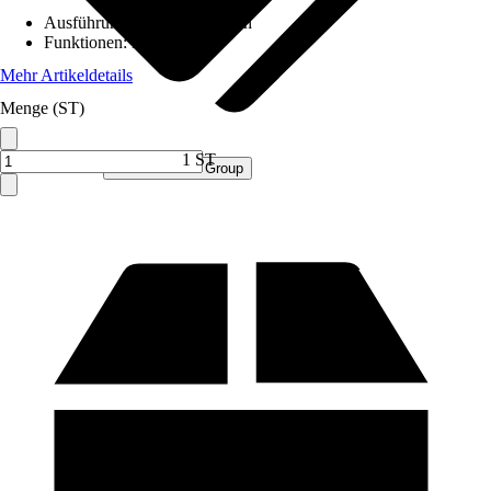
Ausführung
:
Wandbriefkasten
Funktionen
:
Mit Klappe
Mehr Artikeldetails
Menge (ST)
1 ST
Verkauf durch:
Procommerce Group