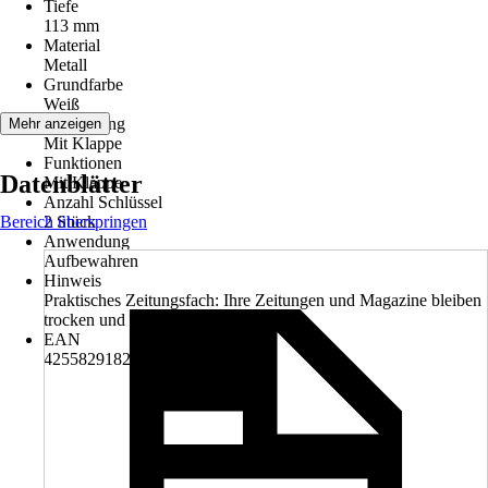
Tiefe
113 mm
Material
Metall
Grundfarbe
Weiß
Ausstattung
Mehr anzeigen
Mit Klappe
Funktionen
Datenblätter
Mit Klappe
Anzahl Schlüssel
Bereich überspringen
2 Stück
Anwendung
Aufbewahren
Hinweis
Praktisches Zeitungsfach: Ihre Zeitungen und Magazine bleiben
trocken und ordentlich verstaut.
EAN
4255829182819