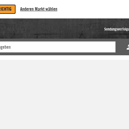
RICHTIG
Anderen Markt wählen
Sendungsverfolg