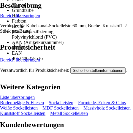
Beschreibung
22 mm
Grundfarbe
Bereich überspringen
Holz
Farbton
Verbinder für Kabelkanal-Sockelleiste 60 mm, Buche. Kunststoff. 2
Buche
Stück pro Beutel.
Materialspezifizierung
Polyvinylchlorid (PVC)
AKN (Artikelkurznummer)
Produktsicherheit
YZYU
EAN
4012406258516
Bereich überspringen
Verantwortlich für Produktsicherheit:
.
Siehe Herstellerinformationen
Weitere Kategorien
Liste überspringen
Bodenbeläge & Fliesen
Sockelleisten
Formteile, Ecken & Clips
Weiße Sockelleisten
MDF Sockelleisten
Massivholz Sockelleisten
Kunststoff Sockelleisten
Metall Sockelleisten
Kundenbewertungen