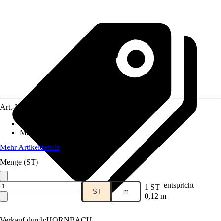
Art.-Nr.
5860860
Geeignet für
:
Sockelleiste
Material
:
Kunststoff
Mehr Artikeldetails
Menge (ST)
entspricht
1 ST
ST
m
0,12 m
Verkauf durch:
HORNBACH