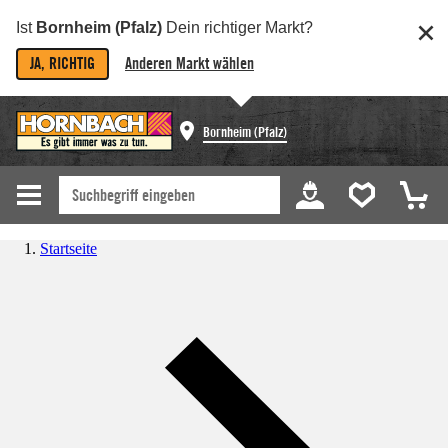
Ist
Bornheim (Pfalz)
Dein richtiger Markt?
JA, RICHTIG
Anderen Markt wählen
Bornheim (Pfalz)
Startseite