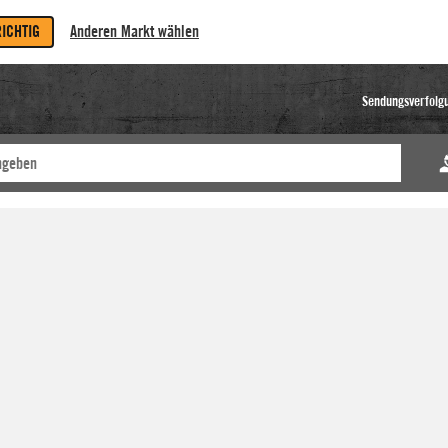
RICHTIG
Anderen Markt wählen
Sendungsverfolg