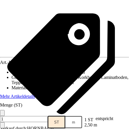
Art.-Nr.
5860872
Montageart
:
Kleben, Nageln, Schrauben
Geeignet für
:
Fliesen, Parkettboden, Korkboden, Laminatboden,
Teppichboden, PVC / Vinylboden
Material
:
Kunststoff
Mehr Artikeldetails
Menge (ST)
entspricht
1 ST
ST
m
2,50 m
Verkauf durch:
HORNBACH