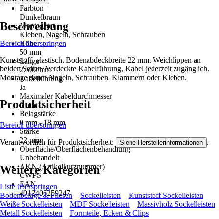
Farbton
Dunkelbraun
Beschreibung
Montageart
Kleben, Nageln, Schrauben
Bereich überspringen
Höhe
50 mm
Kunststoff, elastisch. Bodenabdeckbreite 22 mm. Weichlippen an
Länge
beiden Seiten. Verdeckte Kabelführung, Kabel jederzeit zugänglich.
2.500 mm
Montage durch Nageln, Schrauben, Klammern oder Kleben.
Kabelführung
Ja
Maximaler Kabeldurchmesser
Produktsicherheit
8 mm
Belagstärke
0 mm - 18 mm
Bereich überspringen
Stärke
22 mm
Verantwortlich für Produktsicherheit:
.
Siehe Herstellerinformationen
Oberfläche/Oberflächenbehandlung
Unbehandelt
AKN (Artikelkurznummer)
Weitere Kategorien
CWPS
EAN
Liste überspringen
4012406259247
Bodenbeläge & Fliesen
Sockelleisten
Kunststoff Sockelleisten
Weiße Sockelleisten
MDF Sockelleisten
Massivholz Sockelleisten
Metall Sockelleisten
Formteile, Ecken & Clips