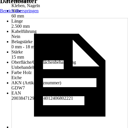
Datenblätter
Montageart
Kleben, Nageln
Bereich überspringen
Höhe
60 mm
Länge
2.500 mm
Kabelführung
Nein
Belagstärke
0 mm - 18 mm
Stärke
15 mm
Oberfläche/Oberflächenbehandlung
Unbehandelt
Farbe Holz
Eiche
AKN (Artikelkurznummer)
GDW7
EAN
2003847129000, 4012406802221