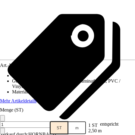
Art.-Nr.
3847129
Montageart
:
Kleben, Nageln
Geeignet für
:
Fliesen, Korkboden, Laminatboden, PVC /
Vinylboden, Teppichboden
Material
:
Kunststoff
Mehr Artikeldetails
Menge (ST)
entspricht
1 ST
ST
m
2,50 m
Verkauf durch:
HORNBACH