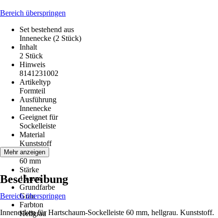
Bereich überspringen
Set bestehend aus
Innenecke (2 Stück)
Inhalt
2 Stück
Hinweis
8141231002
Artikeltyp
Formteil
Ausführung
Innenecke
Geeignet für
Sockelleiste
Material
Kunststoff
Höhe
Mehr anzeigen
60 mm
Stärke
Beschreibung
15 mm
Grundfarbe
Bereich überspringen
Grau
Farbton
Innenecken für Hartschaum-Sockelleiste 60 mm, hellgrau. Kunststoff.
Hellgrau