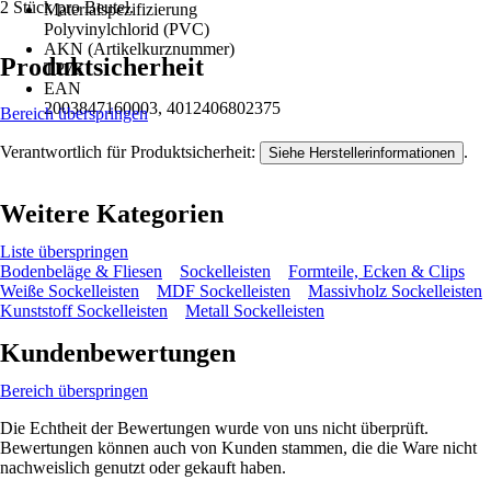
2 Stück pro Beutel.
Materialspezifizierung
Polyvinylchlorid (PVC)
AKN (Artikelkurznummer)
Produktsicherheit
TP7F
EAN
2003847160003, 4012406802375
Bereich überspringen
Verantwortlich für Produktsicherheit:
.
Siehe Herstellerinformationen
Weitere Kategorien
Liste überspringen
Bodenbeläge & Fliesen
Sockelleisten
Formteile, Ecken & Clips
Weiße Sockelleisten
MDF Sockelleisten
Massivholz Sockelleisten
Kunststoff Sockelleisten
Metall Sockelleisten
Kundenbewertungen
Bereich überspringen
Die Echtheit der Bewertungen wurde von uns nicht überprüft.
Bewertungen können auch von Kunden stammen, die die Ware nicht
nachweislich genutzt oder gekauft haben.