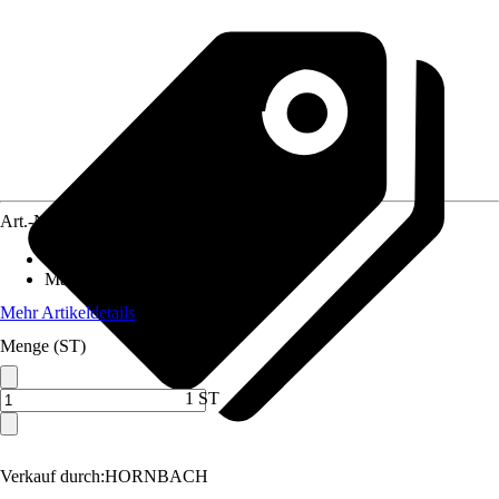
Art.-Nr.
3847160
Geeignet für
:
Sockelleiste
Material
:
Kunststoff
Mehr Artikeldetails
Menge (ST)
1 ST
Verkauf durch:
HORNBACH