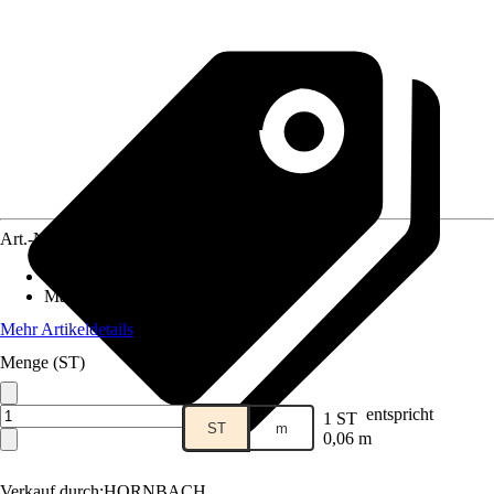
Art.-Nr.
5629287
Geeignet für
:
Sockelleiste
Material
:
Aluminium
Mehr Artikeldetails
Menge (ST)
entspricht
1 ST
ST
m
0,06 m
Verkauf durch:
HORNBACH