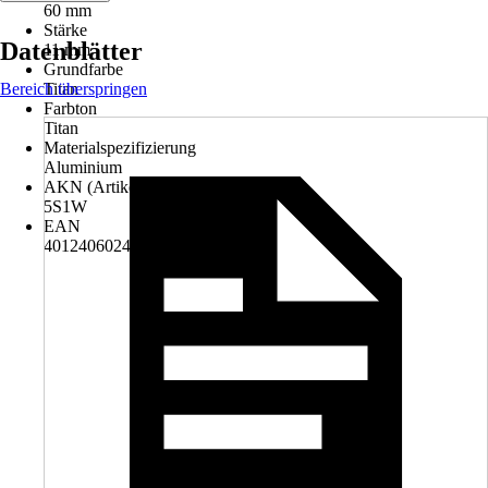
60 mm
Stärke
Datenblätter
11 mm
Grundfarbe
Bereich überspringen
Titan
Farbton
Titan
Materialspezifizierung
Aluminium
AKN (Artikelkurznummer)
5S1W
EAN
4012406024890