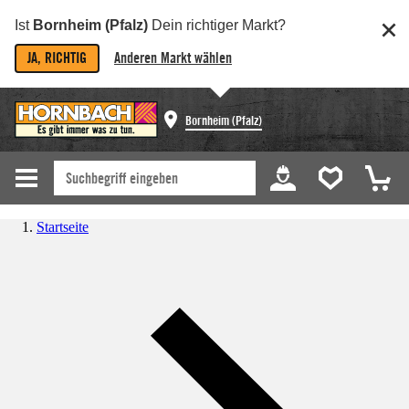
Ist
Bornheim (Pfalz)
Dein richtiger Markt?
JA, RICHTIG
Anderen Markt wählen
Bornheim (Pfalz)
Startseite