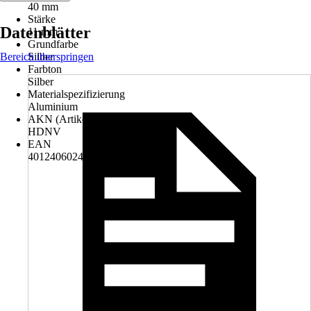
40 mm
Stärke
Datenblätter
11 mm
Grundfarbe
Bereich überspringen
Silber
Farbton
Silber
Materialspezifizierung
Aluminium
AKN (Artikelkurznummer)
HDNV
EAN
4012406024869