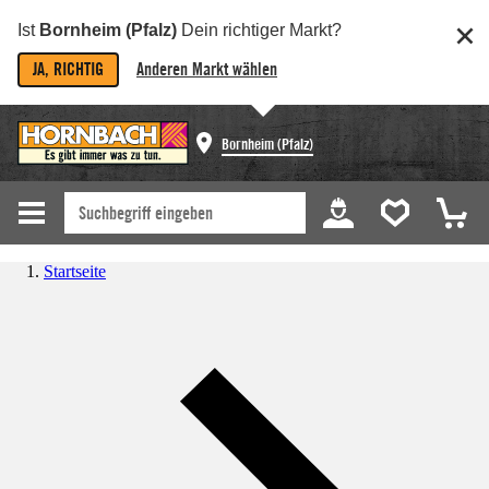
Ist
Bornheim (Pfalz)
Dein richtiger Markt?
JA, RICHTIG
Anderen Markt wählen
Bornheim (Pfalz)
Startseite