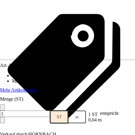
Art.-Nr.
5629276
Geeignet für
:
Sockelleiste
Material
:
Aluminium
Mehr Artikeldetails
Menge (ST)
entspricht
1 ST
ST
m
0,04 m
Verkauf durch:
HORNBACH