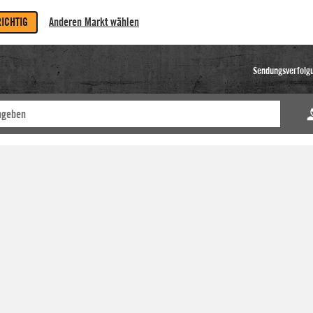
RICHTIG
Anderen Markt wählen
Sendungsverfolg