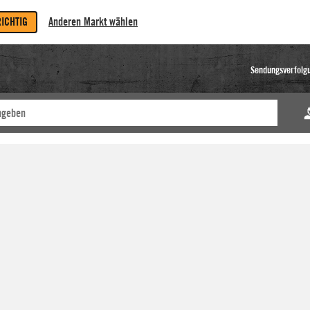
RICHTIG
Anderen Markt wählen
Sendungsverfolg