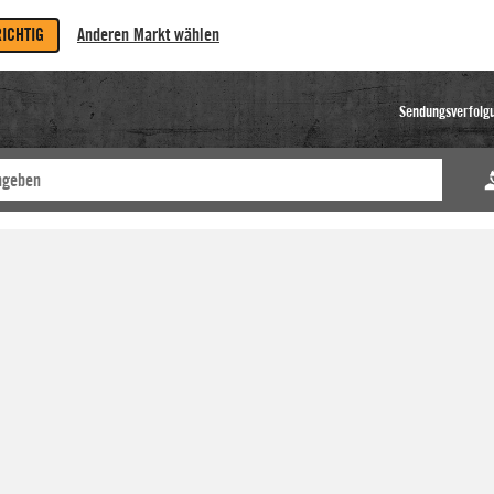
RICHTIG
Anderen Markt wählen
Sendungsverfolg