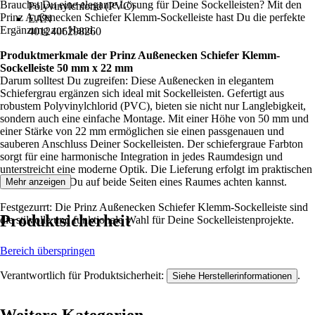
Brauchst Du eine elegante Lösung für Deine Sockelleisten? Mit den
Polyvinylchlorid (PVC)
Prinz Außenecken Schiefer Klemm-Sockelleiste hast Du die perfekte
EAN
Ergänzung zur Hand.
4012406298260
Produktmerkmale der Prinz Außenecken Schiefer Klemm-
Sockelleiste 50 mm x 22 mm
Darum solltest Du zugreifen: Diese Außenecken in elegantem
Schiefergrau ergänzen sich ideal mit Sockelleisten. Gefertigt aus
robustem Polyvinylchlorid (PVC), bieten sie nicht nur Langlebigkeit,
sondern auch eine einfache Montage. Mit einer Höhe von 50 mm und
einer Stärke von 22 mm ermöglichen sie einen passgenauen und
sauberen Anschluss Deiner Sockelleisten. Der schiefergraue Farbton
sorgt für eine harmonische Integration in jedes Raumdesign und
unterstreicht eine moderne Optik. Die Lieferung erfolgt im praktischen
2er-Set, sodass Du auf beide Seiten eines Raumes achten kannst.
Mehr anzeigen
Festgezurrt: Die Prinz Außenecken Schiefer Klemm-Sockelleiste sind
Produktsicherheit
die stilvolle und funktionale Wahl für Deine Sockelleistenprojekte.
Bereich überspringen
Verantwortlich für Produktsicherheit:
.
Siehe Herstellerinformationen
Weitere Kategorien