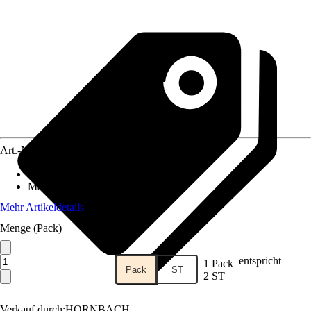
Art.-Nr.
10301434
Geeignet für
:
Sockelleiste
Material
:
Kunststoff
Mehr Artikeldetails
Menge (Pack)
entspricht
1 Pack
Pack
ST
2 ST
Verkauf durch:
HORNBACH