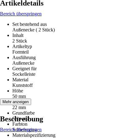
Artikeldetails
Bereich überspringen
Set bestehend aus
Außenecke ( 2 Stück)
Inhalt
2 Stück
Artikeltyp
Formteil
Ausführung
Außenecke
Geeignet für
Sockelleiste
Material
Kunststoff
Höhe
50 mm
Stärke
Mehr anzeigen
22 mm
Grundfarbe
Beschreibung
Schwarz
Farbton
Bereich überspringen
Schiefergrau
Materialspezifizierung