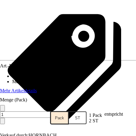
Art.-Nr.
3847091
Geeignet für
:
Sockelleiste
Material
:
Kunststoff
Mehr Artikeldetails
Menge (Pack)
entspricht
1 Pack
Pack
ST
2 ST
Verkauf durch:
HORNBACH