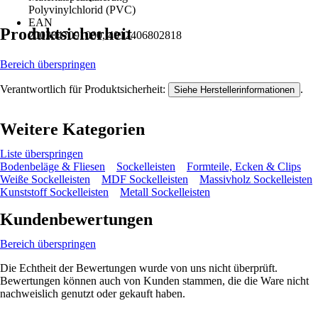
Polyvinylchlorid (PVC)
EAN
Produktsicherheit
2003847091000, 4012406802818
Bereich überspringen
Verantwortlich für Produktsicherheit:
.
Siehe Herstellerinformationen
Weitere Kategorien
Liste überspringen
Bodenbeläge & Fliesen
Sockelleisten
Formteile, Ecken & Clips
Weiße Sockelleisten
MDF Sockelleisten
Massivholz Sockelleisten
Kunststoff Sockelleisten
Metall Sockelleisten
Kundenbewertungen
Bereich überspringen
Die Echtheit der Bewertungen wurde von uns nicht überprüft.
Bewertungen können auch von Kunden stammen, die die Ware nicht
nachweislich genutzt oder gekauft haben.