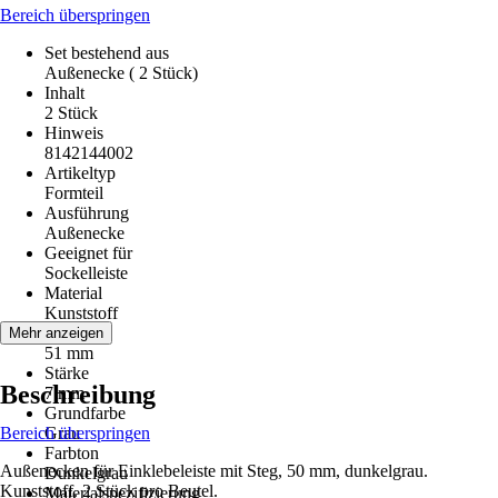
Bereich überspringen
Set bestehend aus
Außenecke ( 2 Stück)
Inhalt
2 Stück
Hinweis
8142144002
Artikeltyp
Formteil
Ausführung
Außenecke
Geeignet für
Sockelleiste
Material
Kunststoff
Höhe
Mehr anzeigen
51 mm
Stärke
Beschreibung
7 mm
Grundfarbe
Bereich überspringen
Grau
Farbton
Außenecken für Einklebeleiste mit Steg, 50 mm, dunkelgrau.
Dunkelgrau
Kunststoff. 2 Stück pro Beutel.
Materialspezifizierung