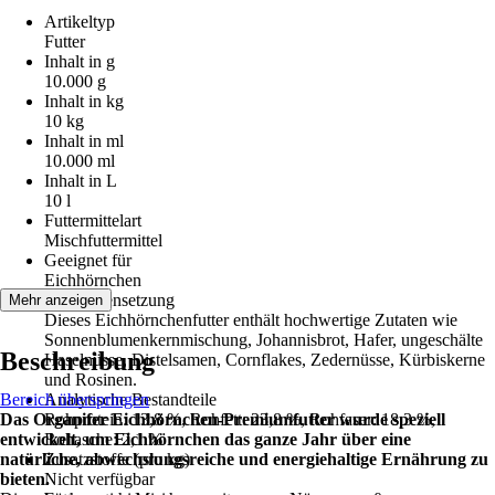
Artikeltyp
Futter
Inhalt in g
10.000 g
Inhalt in kg
10 kg
Inhalt in ml
10.000 ml
Inhalt in L
10 l
Futtermittelart
Mischfuttermittel
Geeignet für
Eichhörnchen
Zusammensetzung
Mehr anzeigen
Dieses Eichhörnchenfutter enthält hochwertige Zutaten wie
Sonnenblumenkernmischung, Johannisbrot, Hafer, ungeschälte
Beschreibung
Haselnüsse, Distelsamen, Cornflakes, Zedernüsse, Kürbiskerne
und Rosinen.
Bereich überspringen
Analytische Bestandteile
Das Organifer Eichhörnchen-Premiumfutter wurde speziell
Rohprotein: 13,8 %, Rohfett: 23,8 %, Rohfaser: 18,3 %,
entwickelt, um Eichhörnchen das ganze Jahr über eine
Rohasche: 2,1 %
natürliche, abwechslungsreiche und energiehaltige Ernährung zu
Zusatzstoffe (pro kg)
bieten.
Nicht verfügbar