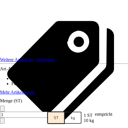
Weitere Artikel des Verkäufers
Art.-Nr.
12511349
Lebensphase
:
Alle Lebensphasen
Futtermittelart
:
Mischfuttermittel
Mehr Artikeldetails
Menge (ST)
entspricht
1 ST
ST
kg
10 kg