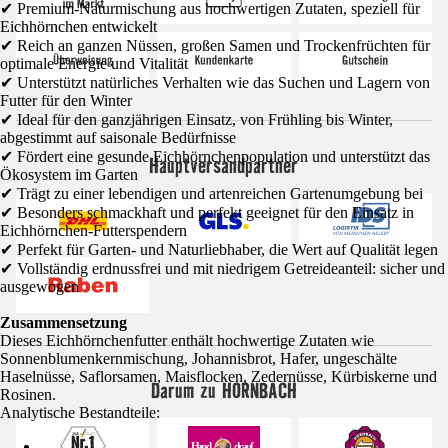
✔ Premium-Naturmischung aus hochwertigen Zutaten, speziell für
Eichhörnchen entwickelt
✔ Reich an ganzen Nüssen, großen Samen und Trockenfrüchten für
optimale Energie und Vitalität
✔ Unterstützt natürliches Verhalten wie das Suchen und Lagern von
Futter für den Winter
✔ Ideal für den ganzjährigen Einsatz, von Frühling bis Winter,
abgestimmt auf saisonale Bedürfnisse
✔ Fördert eine gesunde Eichhörnchenpopulation und unterstützt das
Hauptversandpartner
Ökosystem im Garten
✔ Trägt zu einer lebendigen und artenreichen Gartenumgebung bei
✔ Besonders schmackhaft und perfekt geeignet für den Einsatz in
Eichhörnchen-Futterspendern
✔ Perfekt für Garten- und Naturliebhaber, die Wert auf Qualität legen
✔ Vollständig erdnussfrei und mit niedrigem Getreideanteil: sicher und
ausgewogen
Zusammensetzung
Dieses Eichhörnchenfutter enthält hochwertige Zutaten wie
Sonnenblumenkernmischung, Johannisbrot, Hafer, ungeschälte
Haselnüsse, Saflorsamen, Maisflocken, Zedernüsse, Kürbiskerne und
Darum zu HORNBACH
Rosinen.
Analytische Bestandteile: