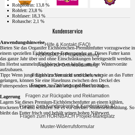
Rohprotein: 13,8 %
Rohfett: 23,8 %
Rohfaser: 18,3 %
Rohasche: 2,1 %
Kundenservice
Anwendungshinweise
Hilfe & Kontakt (FAQ)
Bieten Sie das Organifer Eichhörnchen-Premiumfutter vorzugsweise in
einem speziellen Eichhörnchen-Futterspender an. Dieses Futter kann
HORNBACH Projektberatung
das ganze Jahr über und ohne Einschränkungen bereitgestellt werden.
Im Herbst sammeln Eichhörnchen es häufig, um ihre Wintervorräte
Fragen zur Onlinebestellung
aufzubauen.
Tipp
:
Wenn junge Eichhörnchen nicht verstehen, wie sie an das Futter
Fragen zu Versand und Lieferung
gelangen, können Sie eine Haselnuss zwischen den Deckel des
Fragen zu Zahlung und Rechnung
Futterspenders klemmen, um ihn leicht geöffnet zu halten.
Fragen zur Rückgabe und Reklamation
Lagerung
Lagern Sie dieses Premium-Eichhörnchenfutter an einem kühlen,
Fragen zum Kundenkonto & Kundenkonto-ID
trockenen Ort und schützen Sie es vor direkter Sonneneinstrahlung. So
bleibt das Futter frisch und behält seinen hohen Nährwert.
Fragen zum HORNBACH Projekt-Marktplatz
Muster-Widerrufsformular