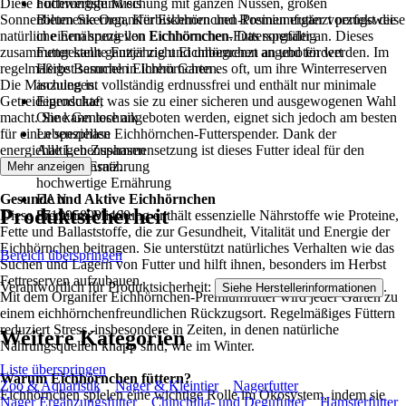
Diese hochwertige Mischung mit ganzen Nüssen, großen
Fütterungshinweis
Sonnenblumenkernen, Kürbiskernen und Rosinen ergänzt perfekt die
Bieten Sie Organifer Eichhörnchen-Premiumfutter vorzugsweise
natürliche Ernährung von Eichhörnchen. Das sorgfältig
in einem speziellen Eichhörnchen-Futterspender an. Dieses
zusammengestellte Futter zieht Eichhörnchen an und fördert
Futter kann ganzjährig und unbegrenzt angeboten werden. Im
regelmäßige Besuche in Ihrem Garten.
Herbst sammeln Eichhörnchen es oft, um ihre Winterreserven
Die Mischung ist vollständig erdnussfrei und enthält nur minimale
anzulegen.
Getreideprodukte, was sie zu einer sicheren und ausgewogenen Wahl
Eigenschaft
macht. Sie kann lose angeboten werden, eignet sich jedoch am besten
Ohne Gentechnik
für einen speziellen Eichhörnchen-Futterspender. Dank der
Lebensphase
energiehaltigen Zusammensetzung ist dieses Futter ideal für den
Alle Lebensphasen
ganzjährigen Einsatz.
optimale Ernährung
Mehr anzeigen
hochwertige Ernährung
Gesunde und Aktive Eichhörnchen
EAN
Produktsicherheit
Diese Premium-Mischung enthält essenzielle Nährstoffe wie Proteine,
8719958991460
Fette und Ballaststoffe, die zur Gesundheit, Vitalität und Energie der
Eichhörnchen beitragen. Sie unterstützt natürliches Verhalten wie das
Bereich überspringen
Suchen und Lagern von Futter und hilft ihnen, besonders im Herbst
Fettreserven aufzubauen.
Verantwortlich für Produktsicherheit:
.
Siehe Herstellerinformationen
Mit dem Organifer Eichhörnchen-Premiumfutter wird jeder Garten zu
einem eichhörnchenfreundlichen Rückzugsort. Regelmäßiges Füttern
reduziert Stress, insbesondere in Zeiten, in denen natürliche
Weitere Kategorien
Nahrungsquellen knapp sind, wie im Winter.
Liste überspringen
Warum Eichhörnchen füttern?
Zoo & Aquaristik
Nager & Kleintier
Nagerfutter
Eichhörnchen spielen eine wichtige Rolle im Ökosystem, indem sie
Nager Ergänzungsfutter
Chinchilla- und Degufutter
Hamsterfutter