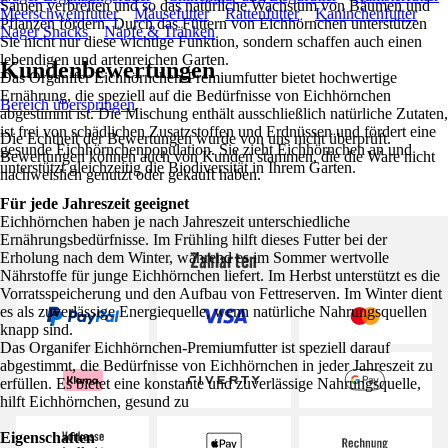
Samen verbreiten und so das natürliche Wachstum von Bäumen und
Meerschweinfutter
Mäusefutter
Rattenfutter
Kaninchenfutter
Pflanzen fördern. Durch das Füttern von Eichhörnchen unterstützen
Nager Snacks
Näpfe & Tränken
Sie nicht nur diese wichtige Funktion, sondern schaffen auch einen
lebendigen und artenreichen Garten.
Kundenbewertungen
Das Organifer Eichhörnchen-Premiumfutter bietet hochwertige
Ernährung, die speziell auf die Bedürfnisse von Eichhörnchen
Bereich überspringen
abgestimmt ist. Die Mischung enthält ausschließlich natürliche Zutaten,
ist frei von schädlichen Zusatzstoffen und Erdnüssen und fördert eine
Die Echtheit der Bewertungen wurde von uns nicht überprüft.
gesunde Eichhörnchenpopulation. Sie zieht Eichhörnchen an und
Bewertungen können auch von Kunden stammen, die die Ware nicht
unterstützt gleichzeitig die Biodiversität in Ihrem Garten.
nachweislich genutzt oder gekauft haben.
Für jede Jahreszeit geeignet
Eichhörnchen haben je nach Jahreszeit unterschiedliche
Ernährungsbedürfnisse. Im Frühling hilft dieses Futter bei der
Zahlarten
Erholung nach dem Winter, während es im Sommer wertvolle
Nährstoffe für junge Eichhörnchen liefert. Im Herbst unterstützt es die
Vorratsspeicherung und den Aufbau von Fettreserven. Im Winter dient
es als zuverlässige Energiequelle, wenn natürliche Nahrungsquellen
knapp sind.
Das Organifer Eichhörnchen-Premiumfutter ist speziell darauf
abgestimmt, die Bedürfnisse von Eichhörnchen in jeder Jahreszeit zu
erfüllen. Es bietet eine konstante und zuverlässige Nahrungsquelle,
hilft Eichhörnchen, gesund zu
Eigenschaften