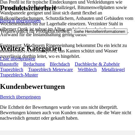
Das Profil ist für typische Eindeckungen und Verkleidungen wie
Produktsicherheit
Trapezplatten, Wellplatten, Metallziegel, Bitumenwellplatten sowie
Wandpaneele geeignet und lässt sich damit flexibel an
Balkonüberdachungen, Schutzdächern, Anbauten und Gebäuden vom
Bereich überspringen
Wochenendhaus bis zur Lagerhalle einsetzen. Verzinkter Stahl in
silberner Optik ist robust im Alltag und trägt dazu bei, dass der
Verantwortlich für Produktsicherheit:
.
Siehe Herstellerinformationen
Aufwand für die Instandhaltung gering bleibt.
Festgezurrt: Mit diesem Rinneneinhang bekommst Du ein leicht zu
Weitere Kategorien
montierendes Abschlussprofil, das Kanten schützt und Wasser
zuverlässig dorthin leitet, wo es hingehört.
Liste überspringen
Baustoffe
Bedachung
Blechdach
Dachbleche & Zubehör
Trapezblech
Trapezblech Meterware
Wellblech
Metallziegel
Trapezblech-Muster
Kundenbewertungen
Bereich überspringen
Die Echtheit der Bewertungen wurde von uns nicht überprüft.
Bewertungen können auch von Kunden stammen, die die Ware nicht
nachweislich genutzt oder gekauft haben.