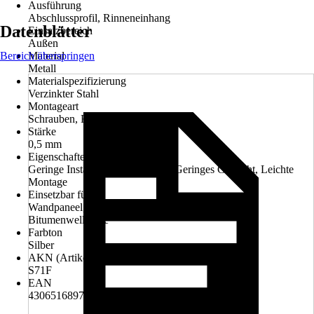
Ausführung
Abschlussprofil, Rinneneinhang
Datenblätter
Einsatzbereich
Außen
Bereich überspringen
Material
Metall
Materialspezifizierung
Verzinkter Stahl
Montageart
Schrauben, Kleben
Stärke
0,5 mm
Eigenschaften
Geringe Instandshaltungskosten, Geringes Gewicht, Leichte
Montage
Einsetzbar für
Wandpaneel, Trapezplatte, Metallziegel, Wellplatte,
Bitumenwellplatte
Farbton
Silber
AKN (Artikelkurznummer)
S71F
EAN
4306516897094, 5948988085631