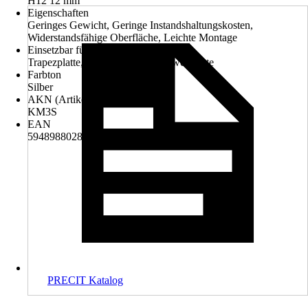
H12 12 mm
Eigenschaften
Geringes Gewicht, Geringe Instandshaltungskosten,
Widerstandsfähige Oberfläche, Leichte Montage
Einsetzbar für
Trapezplatte, Wellplatte, Bitumenwellplatte
Farbton
Silber
AKN (Artikelkurznummer)
KM3S
EAN
5948988028690
PRECIT Katalog