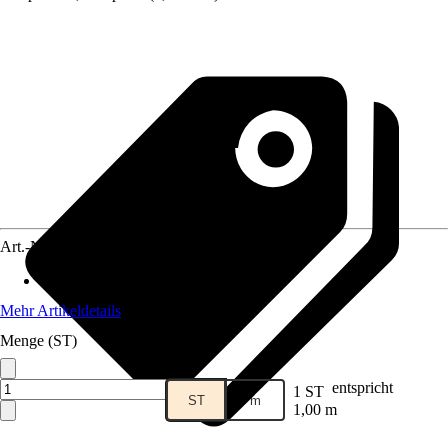
Art.-Nr.
5632973
Länge
:
1.000 mm
Mehr Artikeldetails
Menge (ST)
entspricht
1 ST
ST
m
1,00 m