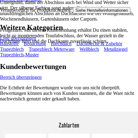
Untergrund, damit der Abschluss auch bei Wind und Wetter sicher
sitzt. Der silberne Farbton sorgt zudem für einen sauberen,
Verantwortlich für Produktsicherheit:
.
Siehe Herstellerinformationen
unaufdringlichen Abschluss an Dachflächen wie bei Wohngebäuden,
Wochenendhäusern, Gartenhäusern oder Carports.
Weitere Kategorien
Festgezurrt: Mit diesem Rinneneinhang erhältst Du einen stabilen,
leicht zu montierenden Traufabschluss, der Wasser gezielt in die
Liste überspringen
Dachrinne führt und die Dachkante zuverlässig schützt.
Baustoffe
Bedachung
Blechdach
Dachbleche & Zubehör
Trapezblech
Trapezblech Meterware
Wellblech
Metallziegel
Trapezblech-Muster
Kundenbewertungen
Bereich überspringen
Die Echtheit der Bewertungen wurde von uns nicht überprüft.
Bewertungen können auch von Kunden stammen, die die Ware nicht
nachweislich genutzt oder gekauft haben.
Zahlarten