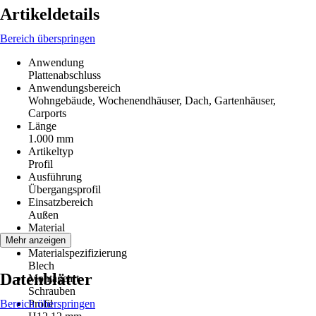
Artikeldetails
Bereich überspringen
Anwendung
Plattenabschluss
Anwendungsbereich
Wohngebäude, Wochenendhäuser, Dach, Gartenhäuser,
Carports
Länge
1.000 mm
Artikeltyp
Profil
Ausführung
Übergangsprofil
Einsatzbereich
Außen
Material
Metall
Mehr anzeigen
Materialspezifizierung
Blech
Datenblätter
Montageart
Schrauben
Bereich überspringen
Profil