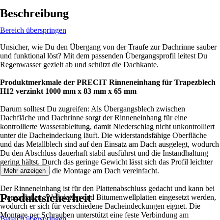
Beschreibung
Bereich überspringen
Unsicher, wie Du den Übergang von der Traufe zur Dachrinne sauber
und funktional löst? Mit dem passenden Übergangsprofil leitest Du
Regenwasser gezielt ab und schützt die Dachkante.
Produktmerkmale der PRECIT Rinneneinhang für Trapezblech
H12 verzinkt 1000 mm x 83 mm x 65 mm
Darum solltest Du zugreifen: Als Übergangsblech zwischen
Dachfläche und Dachrinne sorgt der Rinneneinhang für eine
kontrollierte Wasserableitung, damit Niederschlag nicht unkontrolliert
unter die Dacheindeckung läuft. Die widerstandsfähige Oberfläche
und das Metallblech sind auf den Einsatz am Dach ausgelegt, wodurch
Du den Abschluss dauerhaft stabil ausführst und die Instandhaltung
gering hältst. Durch das geringe Gewicht lässt sich das Profil leichter
handhaben, was die Montage am Dach vereinfacht.
Mehr anzeigen
Der Rinneneinhang ist für den Plattenabschluss gedacht und kann bei
Produktsicherheit
Trapezplatten, Wellplatten und Bitumenwellplatten eingesetzt werden,
wodurch er sich für verschiedene Dacheindeckungen eignet. Die
Montage per Schrauben unterstützt eine feste Verbindung am
Bereich überspringen