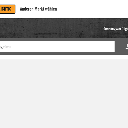
RICHTIG
Anderen Markt wählen
Sendungsverfolg