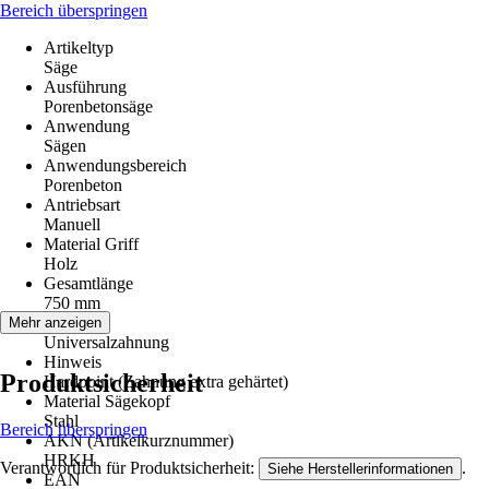
Bereich überspringen
Artikeltyp
Säge
Ausführung
Porenbetonsäge
Anwendung
Sägen
Anwendungsbereich
Porenbeton
Antriebsart
Manuell
Material Griff
Holz
Gesamtlänge
750 mm
Zahnung
Mehr anzeigen
Universalzahnung
Hinweis
Produktsicherheit
Hardpoint (Zahnung extra gehärtet)
Material Sägekopf
Stahl
Bereich überspringen
AKN (Artikelkurznummer)
HRKH
Verantwortlich für Produktsicherheit:
.
Siehe Herstellerinformationen
EAN