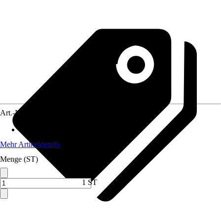
Art.-Nr.
3852931
Gesamtlänge
:
750 mm
Mehr Artikeldetails
Menge (ST)
1 ST