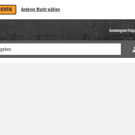
RICHTIG
Anderen Markt wählen
Sendungsverfolg