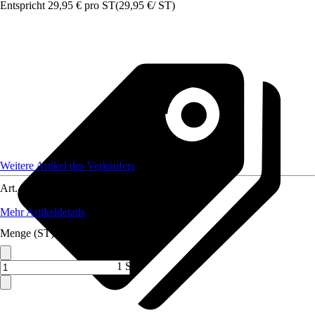
Entspricht 29,95 € pro ST
(
29,95 €
/
ST
)
Weitere Artikel des Verkäufers
Art.-Nr.
12210364
Mehr Artikeldetails
Menge (ST)
1 ST