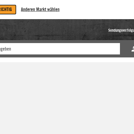
RICHTIG
Anderen Markt wählen
Sendungsverfolg