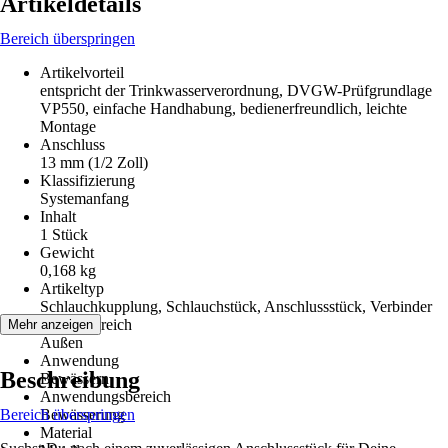
Artikeldetails
Bereich überspringen
Artikelvorteil
entspricht der Trinkwasserverordnung, DVGW-Prüfgrundlage
VP550, einfache Handhabung, bedienerfreundlich, leichte
Montage
Anschluss
13 mm (1/2 Zoll)
Klassifizierung
Systemanfang
Inhalt
1 Stück
Gewicht
0,168 kg
Artikeltyp
Schlauchkupplung, Schlauchstück, Anschlussstück, Verbinder
Einsatzbereich
Mehr anzeigen
Außen
Anwendung
Beschreibung
Bewässern
Anwendungsbereich
Bereich überspringen
Bewässerung
Material