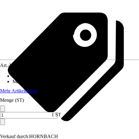
Art.-Nr.
10176025
Anschluss
:
13 mm (1/2 Zoll)
Material
:
Metall
Mehr Artikeldetails
Menge (ST)
1 ST
Verkauf durch:
HORNBACH