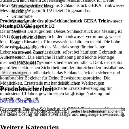
Suchst Du nach einem zuverlässigen Anschlussstück für Deine
Metall
Bewässerungssysteme? Das plus-Schlauchstück GEKA Trinkwasser
Materialspezifizierung
Messing DVGW geprüft 1/2 bietet Dir genau das.
Messing
Grundfarbe
Produktmerkmale des plus-Schlauchstück GEKA Trinkwasser
Messing
Messing DVGW geprüft 1/2
Teleskopierbar
Darum solltest Du zugreifen: Dieses Schlauchstück aus Messing ist
Nein
DVGW-geprüft und entspricht der Trinkwasserverordnung, was es
Kopf abwinkelbar
ideal für den Einsatz in Trinkwasserinstallationen macht. Die hohe
Nein
Korrosionsbeständigkeit des Materials sorgt für eine lange
Eigenschaft
Lebensdauer und Zuverlässigkeit, selbst bei häufigem Gebrauch im
Nicht verstellbar
Außenbereich. Die einfache Handhabung und leichte Montage
EAN
machen den Einsatz besonders bedienerfreundlich. Dank der neutral
4015933101171
geprüften elektrischen Sicherheit und der hinreichenden Installations-
und Wartungsfreundlichkeit ist das Schlauchstück ein sicherer und
Mehr anzeigen
komfortabler Begleiter für Deine Bewässerungsprojekte. Die
Möglichkeit, Ersatzteile mit handelsüblichen Werkzeugen
Produktsicherheit
auszutauschen, sowie eine gesicherte Ersatzteilversorgung für
mindestens 10 Jahre, gewährleisten langfristige Nutzung und
Investitionssicherheit.
Bereich überspringen
Festgezurrt: Das plus-Schlauchstück GEKA Trinkwasser Messing ist
Verantwortlich für Produktsicherheit:
.
Siehe Herstellerinformationen
die ideale Lösung für eine zuverlässige und langlebige Bewässerung.
Weitere Kategorien