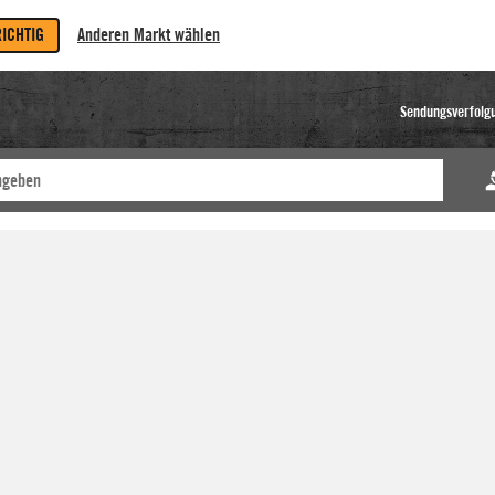
RICHTIG
Anderen Markt wählen
Sendungsverfolg